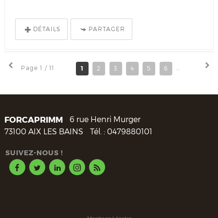
DÉTAILS
PARTAGER
Page 1 / 11
1
2
3
4
5
6
7
8
FORCAPRIMM
6 rue Henri Murger
73100
AIX LES BAINS
Tél. :
0479880101
SUIVEZ-NOUS !