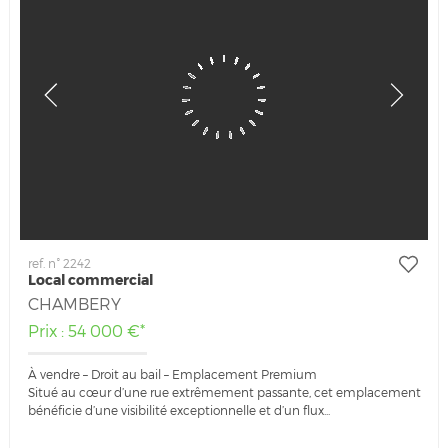
ref. n° 2242
Local commercial
CHAMBERY
Prix : 54 000 €*
À vendre – Droit au bail – Emplacement Premium
Situé au cœur d’une rue extrêmement passante, cet emplacement
bénéficie d’une visibilité exceptionnelle et d’un flux...