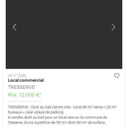
ref. n° 2296
Local commercial
TRESSERVE
Prix : 10 000 €*
TRESSERVE - Droit au bail centre-ville - Local 80 m² vente + 20 m²
bureaux + cave +place de parking
A vendre, droit au bail pour un local rare sur la commune de
Tresserve, d'une superficie de 110 m² dont 80 m² de surface...