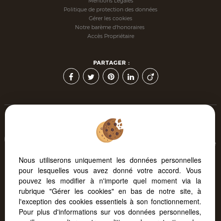
Mentions Légales
Politique de protection des données
Gérer les cookies
Notre barème d'honoraires
Accès Propriétaire
PARTAGER :
Afin de vous offrir un confort de lecture permanent, depuis
votre PC, votre tablette ou votre smartphone, notre site s'adapte
automatiquement aux différents types d'écrans
Nous utiliserons uniquement les données personnelles
pour lesquelles vous avez donné votre accord. Vous
pouvez les modifier à n'importe quel moment via la
Logiciel immobilier Adapt Immo
Création site internet immobilier
rubrique "Gérer les cookies" en bas de notre site, à
Référencement immobilier
l'exception des cookies essentiels à son fonctionnement.
Pour plus d'informations sur vos données personnelles,