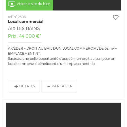
Visiter le site du bien
ref. n° 2306
Local commercial
AIX LES BAINS
Prix : 44 000 €*
À CÉDER – DROIT AU BAIL D'UN LOCAL COMMERCIAL DE 62 m² –
EMPLACEMENT N°1
Saisissez une belle opportunité d'acquérir un droit au bail pour un
local commercial bénéficiant d'un emplacement de...
DÉTAILS
PARTAGER