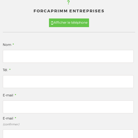
?
FORCAPRIMM ENTREPRISES
Afficher le téléphone
*
Nom
*
Tél.
*
E-mail
*
E-mail
(confirmer)