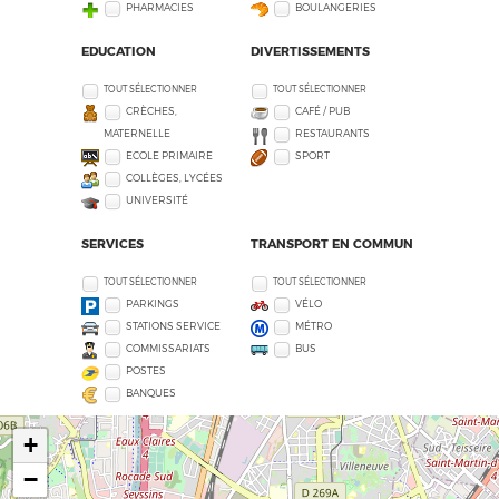
PHARMACIES
BOULANGERIES
EDUCATION
DIVERTISSEMENTS
TOUT SÉLECTIONNER
TOUT SÉLECTIONNER
CRÈCHES,
CAFÉ / PUB
MATERNELLE
RESTAURANTS
ECOLE PRIMAIRE
SPORT
COLLÈGES, LYCÉES
UNIVERSITÉ
SERVICES
TRANSPORT EN COMMUN
TOUT SÉLECTIONNER
TOUT SÉLECTIONNER
PARKINGS
VÉLO
STATIONS SERVICE
MÉTRO
COMMISSARIATS
BUS
POSTES
BANQUES
+
−