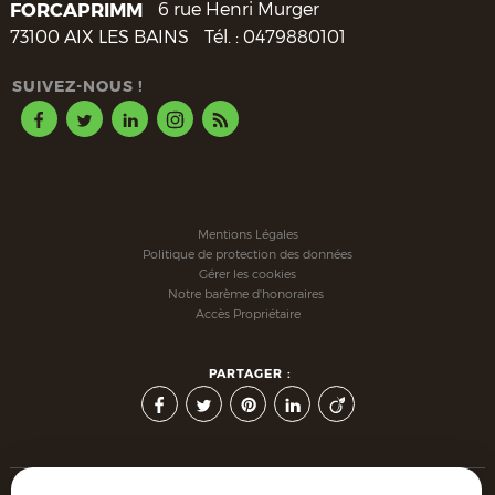
FORCAPRIMM
6 rue Henri Murger
73100
AIX LES BAINS
Tél. :
0479880101
SUIVEZ-NOUS !
Mentions Légales
Politique de protection des données
Gérer les cookies
Notre barème d'honoraires
Accès Propriétaire
PARTAGER :