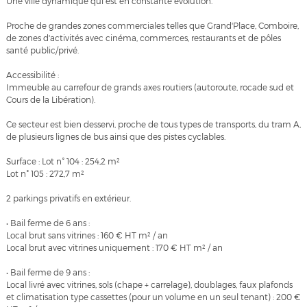
Une ville dynamique qui est en constante évolution.
Proche de grandes zones commerciales telles que Grand'Place, Comboire,
de zones d'activités avec cinéma, commerces, restaurants et de pôles
santé public/privé.
Accessibilité :
Immeuble au carrefour de grands axes routiers (autoroute, rocade sud et
Cours de la Libération).
Ce secteur est bien desservi, proche de tous types de transports, du tram A,
de plusieurs lignes de bus ainsi que des pistes cyclables.
Surface : Lot n° 104 : 254,2 m²
Lot n° 105 : 272,7 m²
2 parkings privatifs en extérieur.
• Bail ferme de 6 ans :
Local brut sans vitrines : 160 € HT m² / an
Local brut avec vitrines uniquement : 170 € HT m² / an
• Bail ferme de 9 ans :
Local livré avec vitrines, sols (chape + carrelage), doublages, faux plafonds
et climatisation type cassettes (pour un volume en un seul tenant) : 200 €