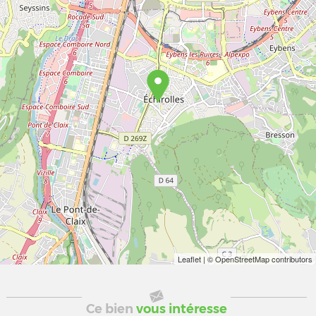
Leaflet
| © OpenStreetMap contributors
Ce bien
vous intéresse