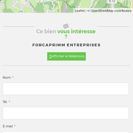
Leaflet
| © OpenStreetMap contributors
Ce bien
vous intéresse
?
FORCAPRIMM ENTREPRISES
Afficher le téléphone
*
Nom
*
Tél.
*
E-mail