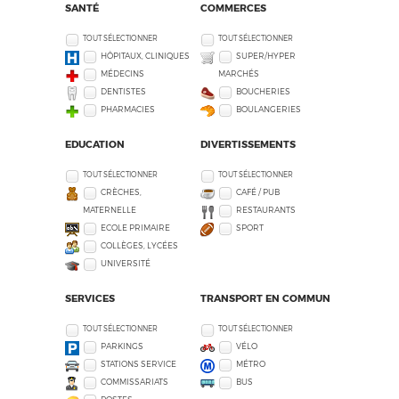
SANTÉ
COMMERCES
TOUT SÉLECTIONNER
TOUT SÉLECTIONNER
HÔPITAUX, CLINIQUES
SUPER/HYPER
MÉDECINS
MARCHÉS
DENTISTES
BOUCHERIES
PHARMACIES
BOULANGERIES
EDUCATION
DIVERTISSEMENTS
TOUT SÉLECTIONNER
TOUT SÉLECTIONNER
CRÈCHES,
CAFÉ / PUB
MATERNELLE
RESTAURANTS
ECOLE PRIMAIRE
SPORT
COLLÈGES, LYCÉES
UNIVERSITÉ
SERVICES
TRANSPORT EN COMMUN
TOUT SÉLECTIONNER
TOUT SÉLECTIONNER
PARKINGS
VÉLO
STATIONS SERVICE
MÉTRO
COMMISSARIATS
BUS