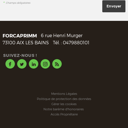
*
Champs obligatoires
FORCAPRIMM
6 rue Henri Murger
73100
AIX LES BAINS
Tél. :
0479880101
SUIVEZ-NOUS !
Mentions Légales
Politique de protection des données
Gérer les cookies
Notre barème d'honoraires
Accès Propriétaire