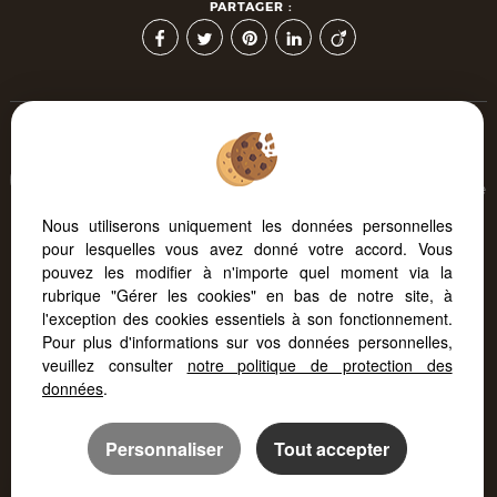
PARTAGER :
Afin de vous offrir un confort de lecture permanent, depuis
votre PC, votre tablette ou votre smartphone, notre site s'adapte
automatiquement aux différents types d'écrans
Nous utiliserons uniquement les données personnelles
pour lesquelles vous avez donné votre accord. Vous
pouvez les modifier à n'importe quel moment via la
Logiciel immo
Création site internet
rubrique "Gérer les cookies" en bas de notre site, à
Référencement immobilier
l'exception des cookies essentiels à son fonctionnement.
Pour plus d'informations sur vos données personnelles,
veuillez consulter
notre politique de protection des
données
.
Personnaliser
Tout accepter