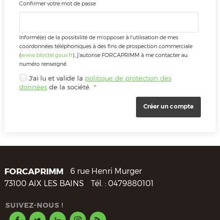
Confirmer votre mot de passe
Informé(e) de la possibilité de m'opposer à l'utilisation de mes
coordonnées téléphoniques à des fins de prospection commerciale
(
www.bloctel.gouv.fr
), j'autorise FORCAPRIMM à me contacter au
numéro renseigné.
J'ai lu et valide la
politique de protection des
données
de la société.
*
FORCAPRIMM
6 rue Henri Murger
73100
AIX LES BAINS
Tél. :
0479880101
SUIVEZ-NOUS !