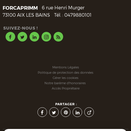
FORCAPRIMM
6 rue Henri Murger
73100
AIX LES BAINS
Tél. :
0479880101
SUIVEZ-NOUS !
Mentions Légales
Politique de protection des données
Gérer les cookies
Notre barème d'honoraires
Accès Propriétaire
PARTAGER :