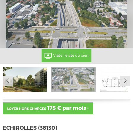
Visiter le site du bien
175 € par mois
LOYER HORS CHARGES
*
ECHIROLLES (38130)