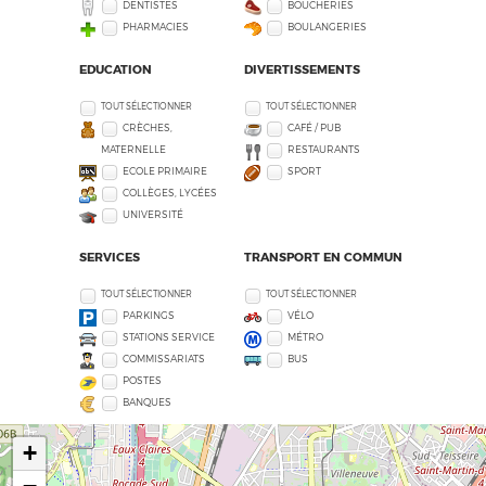
DENTISTES
BOUCHERIES
PHARMACIES
BOULANGERIES
EDUCATION
DIVERTISSEMENTS
TOUT SÉLECTIONNER
TOUT SÉLECTIONNER
CRÈCHES,
CAFÉ / PUB
MATERNELLE
RESTAURANTS
ECOLE PRIMAIRE
SPORT
COLLÈGES, LYCÉES
UNIVERSITÉ
SERVICES
TRANSPORT EN COMMUN
TOUT SÉLECTIONNER
TOUT SÉLECTIONNER
PARKINGS
VÉLO
STATIONS SERVICE
MÉTRO
COMMISSARIATS
BUS
POSTES
BANQUES
+