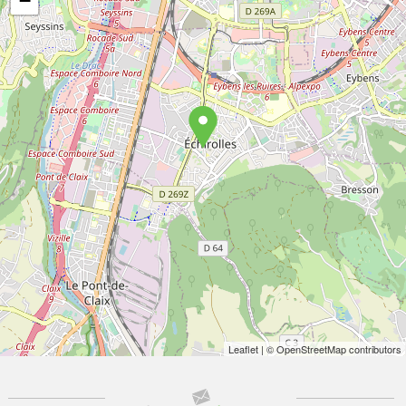
−
Leaflet
| © OpenStreetMap contributors