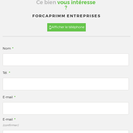
Ce bien
vous intéresse
?
FORCAPRIMM ENTREPRISES
Afficher le téléphone
*
Nom
*
Tél.
*
E-mail
*
E-mail
(confirmer)