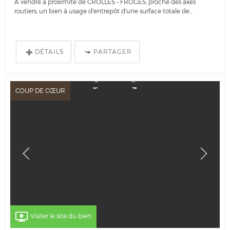
A vendre à proximité de CROLLES - FROGES, proche des axes
routiers, un bien à usage d'entrepôt d'une surface totale de...
DÉTAILS
PARTAGER
COUP DE CŒUR
Visiter le site du bien