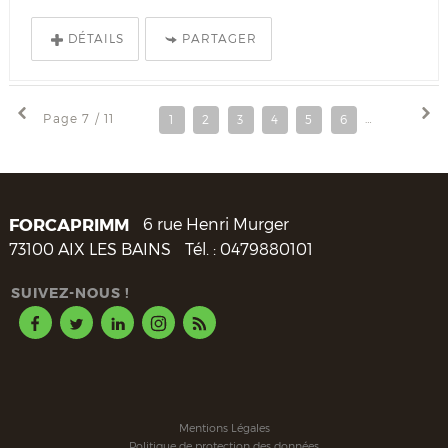
DÉTAILS
PARTAGER
Page 7 / 11
1
2
3
4
5
6
7
8
FORCAPRIMM
6 rue Henri Murger
73100
AIX LES BAINS
Tél. :
0479880101
SUIVEZ-NOUS !
Mentions Légales
Politique de protection des données