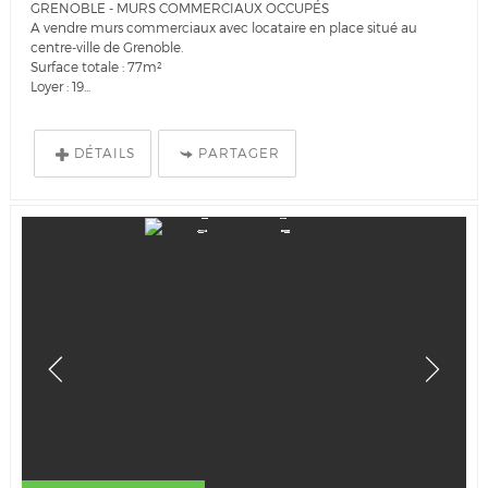
GRENOBLE - MURS COMMERCIAUX OCCUPÉS
A vendre murs commerciaux avec locataire en place situé au
centre-ville de Grenoble.
Surface totale : 77m²
Loyer : 19...
DÉTAILS
PARTAGER