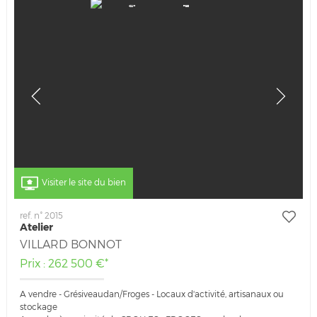
Visiter le site du bien
ref. n° 2015
Atelier
VILLARD BONNOT
Prix : 262 500 €*
A vendre - Grésiveaudan/Froges - Locaux d'activité, artisanaux ou
stockage