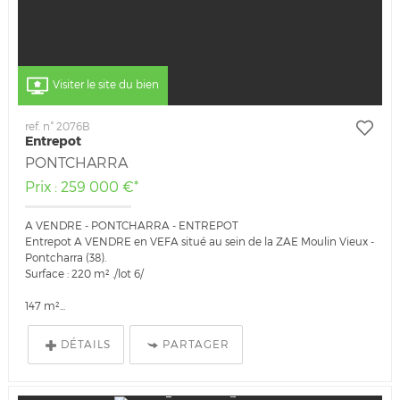
Visiter le site du bien
ref. n° 2076B
Entrepot
PONTCHARRA
Prix : 259 000 €*
A VENDRE - PONTCHARRA - ENTREPOT
Entrepot A VENDRE en VEFA situé au sein de la ZAE Moulin Vieux -
Pontcharra (38).
Surface : 220 m² ./lot 6/
147 m²...
DÉTAILS
PARTAGER