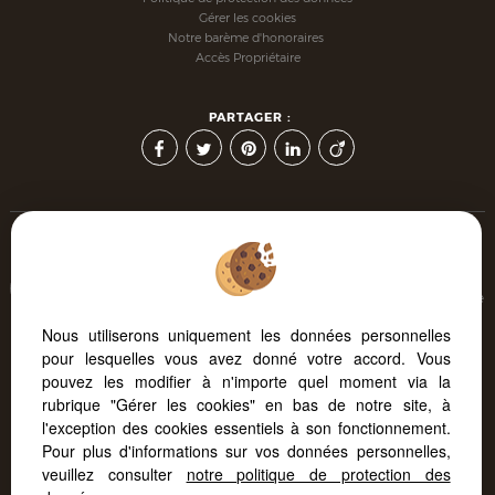
Gérer les cookies
Notre barème d'honoraires
Accès Propriétaire
PARTAGER :
Afin de vous offrir un confort de lecture permanent, depuis
votre PC, votre tablette ou votre smartphone, notre site s'adapte
automatiquement aux différents types d'écrans
Nous utiliserons uniquement les données personnelles
pour lesquelles vous avez donné votre accord. Vous
pouvez les modifier à n'importe quel moment via la
Logiciel immobilier Adapt Immo
Site internet immobilier
rubrique "Gérer les cookies" en bas de notre site, à
Référencement immobilier
l'exception des cookies essentiels à son fonctionnement.
Pour plus d'informations sur vos données personnelles,
veuillez consulter
notre politique de protection des