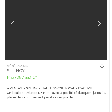
ref. n° 2236 013
SILLINGY
Prix : 297 332 €*
A VENDRE à SYLLINGY HAUTE SAVOIE LOCAUX D'ACTIVITE
Un local d’activité de 125,14 m², avec la possibilité d’acquérir jusqu’à 3
places de stationnement privatives au prix de...