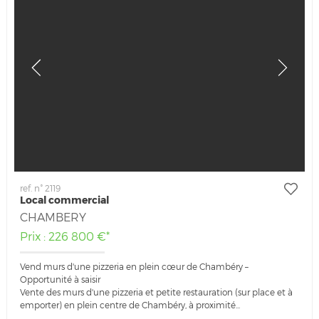
ref. n° 2119
Local commercial
CHAMBERY
Prix : 226 800 €*
Vend murs d'une pizzeria en plein cœur de Chambéry –
Opportunité à saisir
Vente des murs d'une pizzeria et petite restauration (sur place et à
emporter) en plein centre de Chambéry, à proximité...