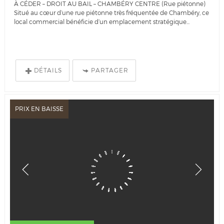
À CÉDER – DROIT AU BAIL – CHAMBÉRY CENTRE (Rue piétonne)
Situé au cœur d’une rue piétonne très fréquentée de Chambéry, ce
local commercial bénéficie d’un emplacement stratégique...
DÉTAILS
PARTAGER
PRIX EN BAISSE