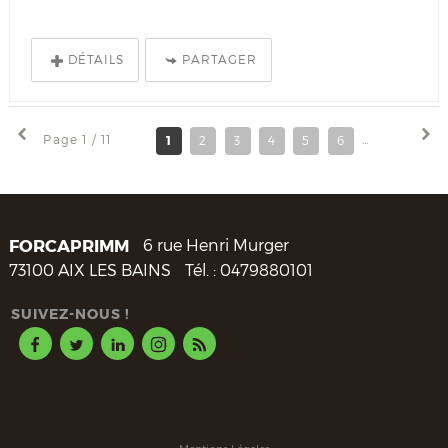
DÉTAILS
PARTAGER
Page 1 / 11
1
2
3
4
5
6
7
8
FORCAPRIMM
6 rue Henri Murger
73100
AIX LES BAINS
Tél. :
0479880101
SUIVEZ-NOUS !