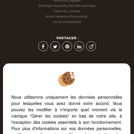
Mentions Légales
Politique de protection des données
Gérer les cookies
Notre barème d'honoraires
Accès Propriétaire
PARTAGER :
Afin de vous offrir un confort de lecture permanent, depuis
votre PC, votre tablette ou votre smartphone, notre site s'adapte
automatiquement aux différents types d'écrans
Nous utiliserons uniquement les données personnelles
pour lesquelles vous avez donné votre accord. Vous
pouvez les modifier à n'importe quel moment via la
Logiciel transaction
Création site internet immobilier
rubrique "Gérer les cookies" en bas de notre site, à
Référencement immobilier
l'exception des cookies essentiels à son fonctionnement.
Pour plus d'informations sur vos données personnelles,