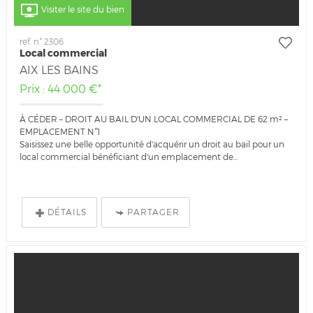
Visiter le site du bien
ref. n° 2306
Local commercial
AIX LES BAINS
Prix : 44 000 €*
À CÉDER – DROIT AU BAIL D'UN LOCAL COMMERCIAL DE 62 m² –
EMPLACEMENT N°1
Saisissez une belle opportunité d'acquérir un droit au bail pour un
local commercial bénéficiant d'un emplacement de...
DÉTAILS
PARTAGER