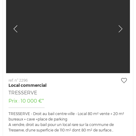
ref. n° 2296
Local commercial
TRESSERVE
Prix : 10 000 €*
TRESSERVE - Droit au bail centre-ville - Local 80 m² vente + 20 m²
bureaux + cave +place de parking
A vendre, droit au bail pour un local rare sur la commune de
Tresserve, d'une superficie de 110 m² dont 80 m² de surface...