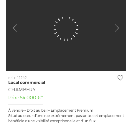
ref. n° 2242
Local commercial
CHAMBERY
Prix : 54 000 €*
À vendre – Droit au bail – Emplacement Premium
Situé au cœur d’une rue extrêmement passante, cet emplacement
bénéficie d’une visibilité exceptionnelle et d’un flux...