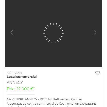
ref. n° 2084
Local commercial
ANNECY
Prix : 22 000 €*
AA VENDRE ANNECY - DOIT AU BAIL secteur Courrier
A deux pas du centre commercial de Courrier sur un axe passant ,