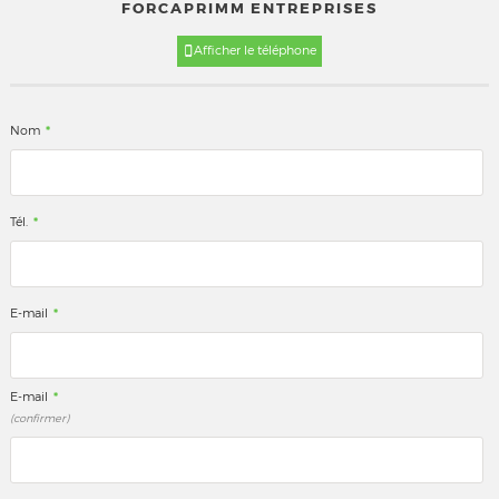
FORCAPRIMM ENTREPRISES
Afficher le téléphone
*
Nom
*
Tél.
*
E-mail
*
E-mail
(confirmer)