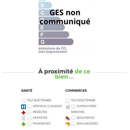
À proximité
de ce
bien ...
SANTÉ
COMMERCES
TOUT SÉLECTIONNER
TOUT SÉLECTIONNER
HÔPITAUX, CLINIQUES
SUPER/HYPER
MÉDECINS
MARCHÉS
DENTISTES
BOUCHERIES
PHARMACIES
BOULANGERIES