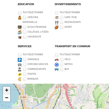
EDUCATION
DIVERTISSEMENTS
TOUT SÉLECTIONNER
TOUT SÉLECTIONNER
CRÈCHES,
CAFÉ / PUB
MATERNELLE
RESTAURANTS
ECOLE PRIMAIRE
SPORT
COLLÈGES, LYCÉES
UNIVERSITÉ
SERVICES
TRANSPORT EN COMMUN
TOUT SÉLECTIONNER
TOUT SÉLECTIONNER
PARKINGS
VÉLO
STATIONS SERVICE
MÉTRO
COMMISSARIATS
BUS
POSTES
BANQUES
+
−