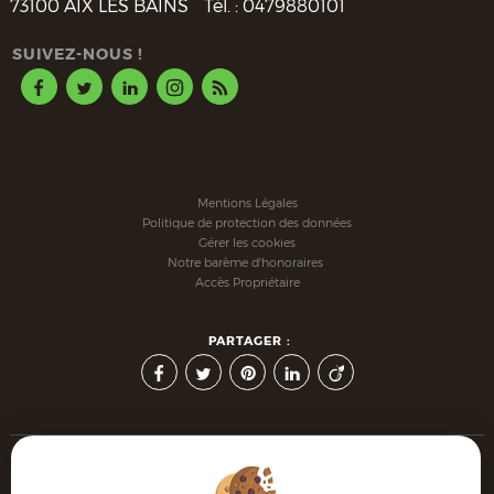
73100
AIX LES BAINS
Tél. :
0479880101
SUIVEZ-NOUS !
Mentions Légales
Politique de protection des données
Gérer les cookies
Notre barème d'honoraires
Accès Propriétaire
PARTAGER :