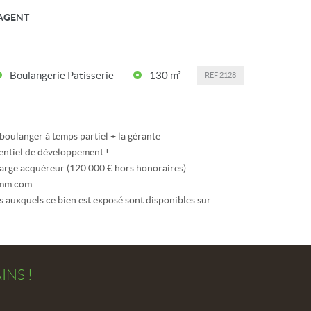
AGENT
Boulangerie Pâtisserie
130 m²
REF
2128
n boulanger à temps partiel + la gérante
tentiel de développement !
arge acquéreur (120 000 € hors honoraires)
imm.com
s auxquels ce bien est exposé sont disponibles sur
AINS
!