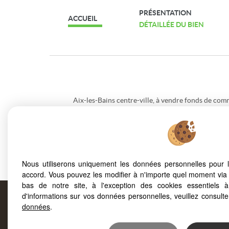
PRÉSENTATION
ACCUEIL
DÉTAILLÉE DU BIEN
Aix-les-Bains centre-ville, à vendre fonds de com
de 130 m².
Surface de vente de 50 m² avec laboratoire de 80
comprenant 2 chambres, salon, salle de bains + 
Loyer : 895€ TTC par mois.
Cet établissement fonctionne avec un boulanger, u
Nous utiliserons uniquement les données personnelles pour 
accord. Vous pouvez les modifier à n'importe quel moment via 
bas de notre site, à l'exception des cookies essentiels 
d'informations sur vos données personnelles, veuillez consult
Prop
données
.