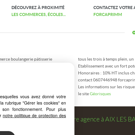
DÉCOUVREZ À PROXIMITÉ
CONTACTEZ VOTRE 
LES COMMERCES, ÉCOLES...
FORCAPRIMM
merce boulangerie pâtisserie
tous les trois à temps plein, u
Etablissement avec un fort po
 m² + appartement de 60 m²
Honoraires : 10% HT inclus ch
WC.
contact 0607446948 forcapr
Les informations sur les risque
n pâtissier, une vendeuse,
le site
Géorisques
lesquelles vous avez donné votre
la rubrique "Gérer les cookies" en
à son fonctionnement. Pour plus
er
notre politique de protection des
osé par
FORCAPRIMM
, votre agence à
AIX LES B