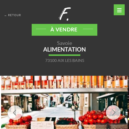
← RETOUR
À VENDRE
Savoie
ALIMENTATION
73100 AIX LES BAINS