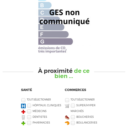
À proximité
de ce
bien ...
SANTÉ
COMMERCES
TOUT SÉLECTIONNER
TOUT SÉLECTIONNER
HÔPITAUX, CLINIQUES
SUPER/HYPER
MÉDECINS
MARCHÉS
DENTISTES
BOUCHERIES
PHARMACIES
BOULANGERIES