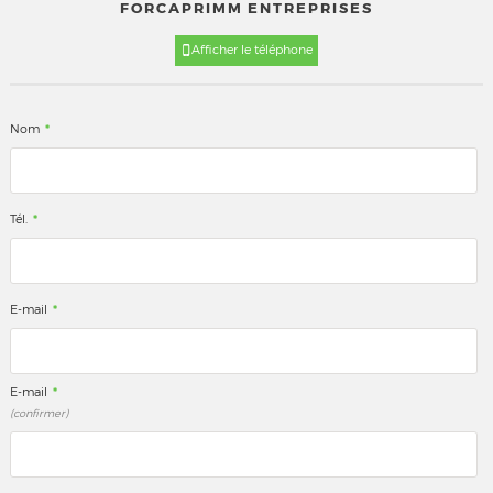
FORCAPRIMM ENTREPRISES
Afficher le téléphone
*
Nom
*
Tél.
*
E-mail
*
E-mail
(confirmer)