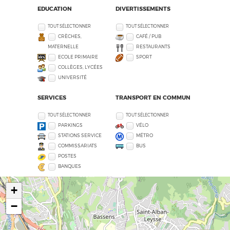
EDUCATION
DIVERTISSEMENTS
TOUT SÉLECTIONNER
TOUT SÉLECTIONNER
CRÈCHES,
CAFÉ / PUB
MATERNELLE
RESTAURANTS
ECOLE PRIMAIRE
SPORT
COLLÈGES, LYCÉES
UNIVERSITÉ
SERVICES
TRANSPORT EN COMMUN
TOUT SÉLECTIONNER
TOUT SÉLECTIONNER
PARKINGS
VÉLO
STATIONS SERVICE
MÉTRO
COMMISSARIATS
BUS
POSTES
BANQUES
+
−