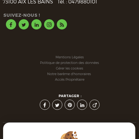
73100
AIX LES BAINS
Tél. :
0479880101
SUIVEZ-NOUS !
Mentions Légales
Politique de protection des données
Gérer les cookies
Notre barème d'honoraires
Accès Propriétaire
PARTAGER :