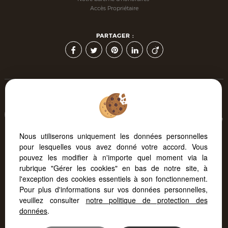
Accès Propriétaire
PARTAGER :
Afin de vous offrir un confort de lecture permanent, depuis
votre PC, votre tablette ou votre smartphone, notre site s'adapte
automatiquement aux différents types d'écrans
Nous utiliserons uniquement les données personnelles
pour lesquelles vous avez donné votre accord. Vous
pouvez les modifier à n'importe quel moment via la
Logiciel immobilier
Site internet immobilier
rubrique "Gérer les cookies" en bas de notre site, à
Référencement immobilier
l'exception des cookies essentiels à son fonctionnement.
Pour plus d'informations sur vos données personnelles,
veuillez consulter
notre politique de protection des
données
.