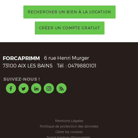
RECHERCHER UN BIEN À LA LOCATION
CRÉER UN COMPTE GRATUIT
FORCAPRIMM
6 rue Henri Murger
73100
AIX LES BAINS
Tél. :
0479880101
SUIVEZ-NOUS !
Mentions Légales
Politique de protection des données
Gérer les cookies
Notre barème d'honoraires