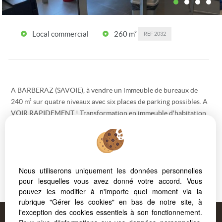
Local commercial
260 m²
REF
2032
A BARBERAZ (SAVOIE), à vendre un immeuble de bureaux de
240 m² sur quatre niveaux avec six places de parking possibles. A
VOIR RAPIDEMENT ! Transformation en immeuble d'habitation
possible
Honoraires : 23000€ HT inclus charge acquéreur (576 000 € hors
honoraires) Contact forcaprimm.com ou jeanluc bouvier
0607446948
Nous utiliserons uniquement les données personnelles
Les informations sur les risques auxquels ce bien est exposé sont
pour lesquelles vous avez donné votre accord. Vous
disponibles sur le site
Géorisques
pouvez les modifier à n'importe quel moment via la
rubrique "Gérer les cookies" en bas de notre site, à
l'exception des cookies essentiels à son fonctionnement.