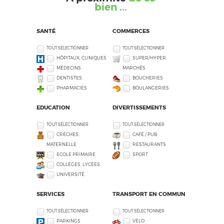
bien ...
SANTÉ
COMMERCES
TOUT SÉLECTIONNER
TOUT SÉLECTIONNER
HÔPITAUX, CLINIQUES
SUPER/HYPER
MÉDECINS
MARCHÉS
DENTISTES
BOUCHERIES
PHARMACIES
BOULANGERIES
EDUCATION
DIVERTISSEMENTS
TOUT SÉLECTIONNER
TOUT SÉLECTIONNER
CRÈCHES,
CAFÉ / PUB
MATERNELLE
RESTAURANTS
ECOLE PRIMAIRE
SPORT
COLLÈGES, LYCÉES
UNIVERSITÉ
SERVICES
TRANSPORT EN COMMUN
TOUT SÉLECTIONNER
TOUT SÉLECTIONNER
PARKINGS
VÉLO