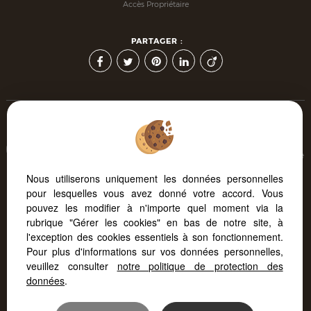
Accès Propriétaire
PARTAGER :
Afin de vous offrir un confort de lecture permanent, depuis
votre PC, votre tablette ou votre smartphone, notre site s'adapte
automatiquement aux différents types d'écrans
Nous utiliserons uniquement les données personnelles
pour lesquelles vous avez donné votre accord. Vous
pouvez les modifier à n'importe quel moment via la
Logiciel immobilier Adapt Immo
Création site internet
rubrique "Gérer les cookies" en bas de notre site, à
Référencement site immobilier
l'exception des cookies essentiels à son fonctionnement.
Pour plus d'informations sur vos données personnelles,
veuillez consulter
notre politique de protection des
données
.