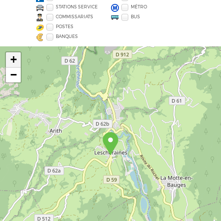
STATIONS SERVICE
MÉTRO
COMMISSARIATS
BUS
POSTES
BANQUES
+
−