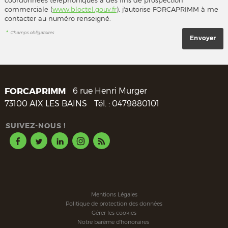
commerciale (
www.bloctel.gouv.fr
), j'autorise FORCAPRIMM à me
contacter au numéro renseigné.
*
Champs obligatoires
FORCAPRIMM
6 rue Henri Murger
73100
AIX LES BAINS
Tél. :
0479880101
SUIVEZ-NOUS !
Mentions Légales
Politique de protection des données
Gérer les cookies
Notre barème d'honoraires