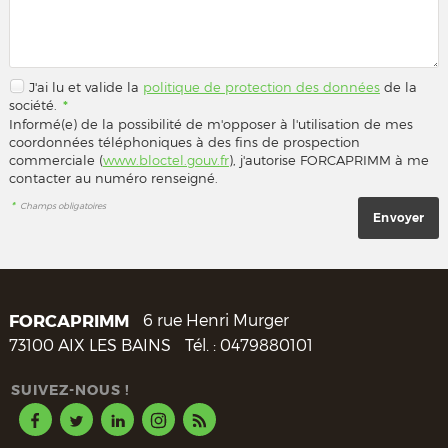
J'ai lu et valide la
politique de protection des données
de la
société.
*
Informé(e) de la possibilité de m'opposer à l'utilisation de mes
coordonnées téléphoniques à des fins de prospection
commerciale (
www.bloctel.gouv.fr
), j'autorise FORCAPRIMM à me
contacter au numéro renseigné.
*
Champs obligatoires
FORCAPRIMM
6 rue Henri Murger
73100
AIX LES BAINS
Tél. :
0479880101
SUIVEZ-NOUS !