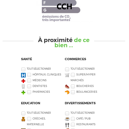
À proximité
de ce
bien ...
SANTÉ
COMMERCES
TOUT SÉLECTIONNER
TOUT SÉLECTIONNER
HÔPITAUX, CLINIQUES
SUPER/HYPER
MÉDECINS
MARCHÉS
DENTISTES
BOUCHERIES
PHARMACIES
BOULANGERIES
EDUCATION
DIVERTISSEMENTS
TOUT SÉLECTIONNER
TOUT SÉLECTIONNER
CRÈCHES,
CAFÉ / PUB
MATERNELLE
RESTAURANTS