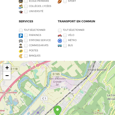
ECOLE PRIMAIRE
SPORT
COLLÈGES, LYCÉES
UNIVERSITÉ
SERVICES
TRANSPORT EN COMMUN
TOUT SÉLECTIONNER
TOUT SÉLECTIONNER
PARKINGS
VÉLO
STATIONS SERVICE
MÉTRO
COMMISSARIATS
BUS
POSTES
BANQUES
+
−