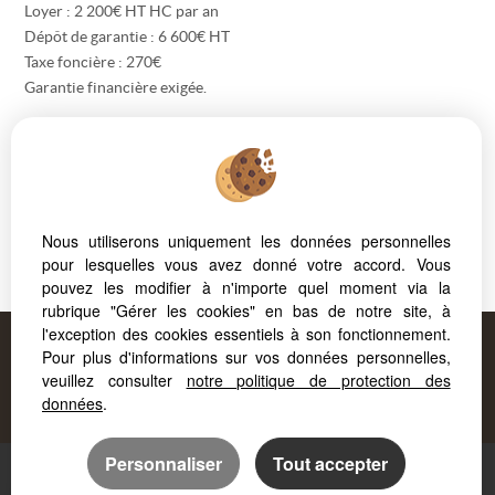
Loyer : 2 200€ HT HC par an
Dépôt de garantie : 6 600€ HT
Taxe foncière : 270€
Garantie financière exigée.
Plus d'informations, consulter notre site forcaprimm.com
Nous contacter : V. BEYSIMOV au 07 61 24 44 10
Honoraires à la charge du locataire: 2 640 € HT
Nous utiliserons uniquement les données personnelles
Les informations sur les risques auxquels ce bien est exposé sont
pour lesquelles vous avez donné votre accord. Vous
disponibles sur le site
Géorisques
pouvez les modifier à n'importe quel moment via la
rubrique "Gérer les cookies" en bas de notre site, à
l'exception des cookies essentiels à son fonctionnement.
Proposé par
Pour plus d'informations sur vos données personnelles,
FORCAPRIMM
, votre agence à
veuillez consulter
notre politique de protection des
AIX LES BAINS
!
données
.
Personnaliser
Tout accepter
Mentions légales
Accès Propriétaire