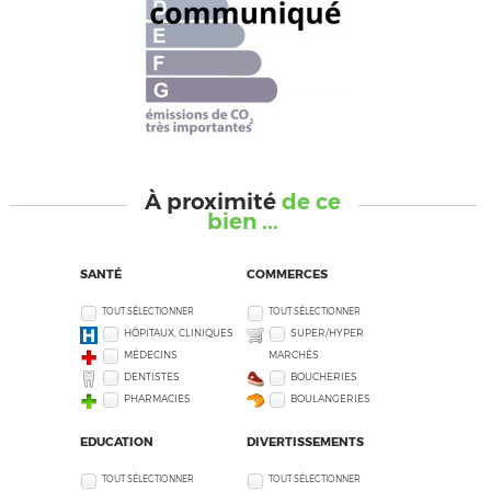
À proximité
de ce
bien ...
SANTÉ
COMMERCES
TOUT SÉLECTIONNER
TOUT SÉLECTIONNER
HÔPITAUX, CLINIQUES
SUPER/HYPER
MÉDECINS
MARCHÉS
DENTISTES
BOUCHERIES
PHARMACIES
BOULANGERIES
EDUCATION
DIVERTISSEMENTS
TOUT SÉLECTIONNER
TOUT SÉLECTIONNER