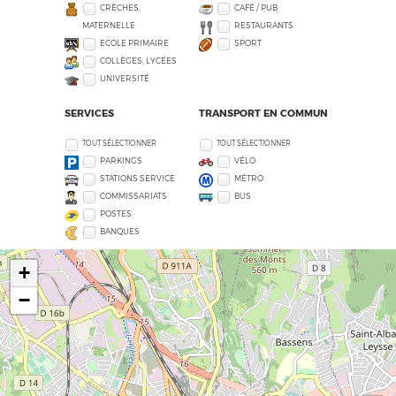
CRÈCHES,
CAFÉ / PUB
MATERNELLE
RESTAURANTS
ECOLE PRIMAIRE
SPORT
COLLÈGES, LYCÉES
UNIVERSITÉ
SERVICES
TRANSPORT EN COMMUN
TOUT SÉLECTIONNER
TOUT SÉLECTIONNER
PARKINGS
VÉLO
STATIONS SERVICE
MÉTRO
COMMISSARIATS
BUS
POSTES
BANQUES
+
−