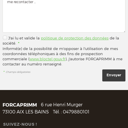
J'ai lu et valide la
politique de protection des données
de la
société.
*
Informé(e) de la possibilité de m'opposer à l'utilisation de mes
coordonnées téléphoniques à des fins de prospection
commerciale (
www.bloctel.gouv.fr
), j'autorise FORCAPRIMM à me
contacter au numéro renseigné.
*
Champs obligatoires
FORCAPRIMM
6 rue Henri Murger
73100
AIX LES BAINS
Tél. :
0479880101
SUIVEZ-NOUS !