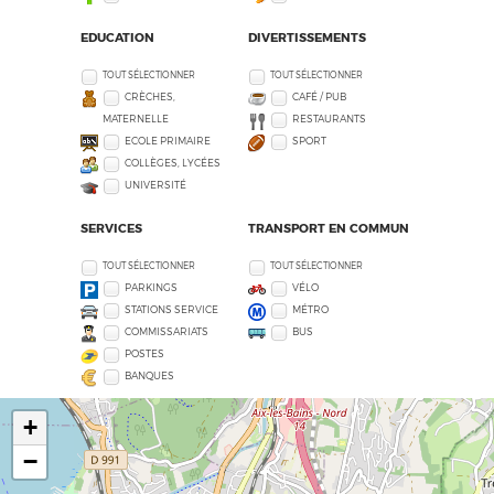
EDUCATION
DIVERTISSEMENTS
TOUT SÉLECTIONNER
TOUT SÉLECTIONNER
CRÈCHES,
CAFÉ / PUB
MATERNELLE
RESTAURANTS
ECOLE PRIMAIRE
SPORT
COLLÈGES, LYCÉES
UNIVERSITÉ
SERVICES
TRANSPORT EN COMMUN
TOUT SÉLECTIONNER
TOUT SÉLECTIONNER
PARKINGS
VÉLO
STATIONS SERVICE
MÉTRO
COMMISSARIATS
BUS
POSTES
BANQUES
+
−