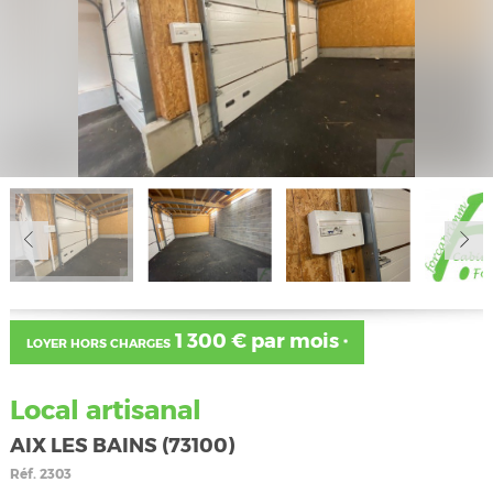
1 300 € par mois
LOYER HORS CHARGES
*
Local artisanal
AIX LES BAINS (73100)
Réf.
2303