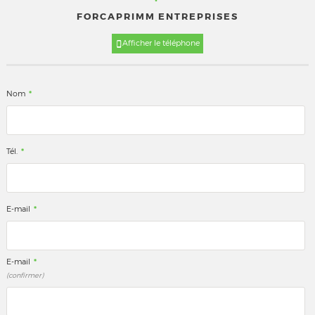
FORCAPRIMM ENTREPRISES
Afficher le téléphone
*
Nom
*
Tél.
*
E-mail
*
E-mail
(confirmer)