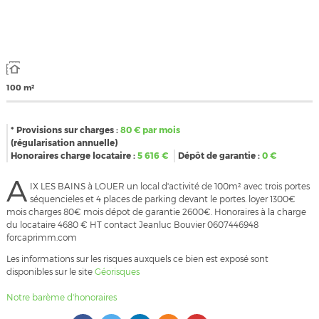
100 m²
* Provisions sur charges :
80
€ par mois
(régularisation annuelle)
Honoraires charge locataire :
5 616
€
Dépôt de garantie :
0
€
A
IX LES BAINS à LOUER un local d'activité de 100m² avec trois portes
séquencieles et 4 places de parking devant le portes. loyer 1300€
mois charges 80€ mois dépot de garantie 2600€. Honoraires à la charge
du locataire 4680 € HT contact Jeanluc Bouvier 0607446948
forcaprimm.com
Les informations sur les risques auxquels ce bien est exposé sont
disponibles sur le site
Géorisques
Notre barème d'honoraires