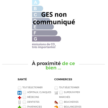
À proximité
de ce
bien ...
SANTÉ
COMMERCES
TOUT SÉLECTIONNER
TOUT SÉLECTIONNER
HÔPITAUX, CLINIQUES
SUPER/HYPER
MÉDECINS
MARCHÉS
DENTISTES
BOUCHERIES
PHARMACIES
BOULANGERIES