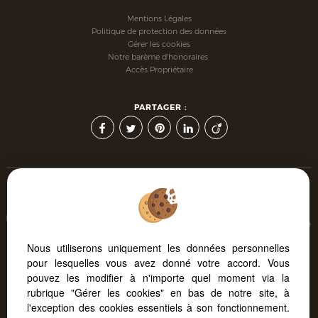
Mentions Légales
Politique de protection des données
Gérer les cookies
Notre barème d'honoraires
Accès Propriétaire
PARTAGER :
Afin de vous offrir un confort de lecture permanent, depuis
votre PC, votre tablette ou votre smartphone, notre site s'adapte
automatiquement aux différents types d'écrans
Nous utiliserons uniquement les données personnelles
pour lesquelles vous avez donné votre accord. Vous
pouvez les modifier à n'importe quel moment via la
Logiciel immo
Création site internet immobilier
rubrique "Gérer les cookies" en bas de notre site, à
Référencement site immobilier
l'exception des cookies essentiels à son fonctionnement.