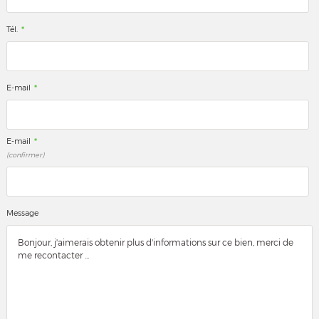
*
Tél.
*
E-mail
*
E-mail
(confirmer)
Message