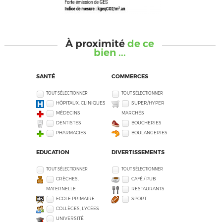
À proximité
de ce
bien ...
SANTÉ
COMMERCES
TOUT SÉLECTIONNER
TOUT SÉLECTIONNER
HÔPITAUX, CLINIQUES
SUPER/HYPER
MÉDECINS
MARCHÉS
DENTISTES
BOUCHERIES
PHARMACIES
BOULANGERIES
EDUCATION
DIVERTISSEMENTS
TOUT SÉLECTIONNER
TOUT SÉLECTIONNER
CRÈCHES,
CAFÉ / PUB
MATERNELLE
RESTAURANTS
ECOLE PRIMAIRE
SPORT
COLLÈGES, LYCÉES
UNIVERSITÉ