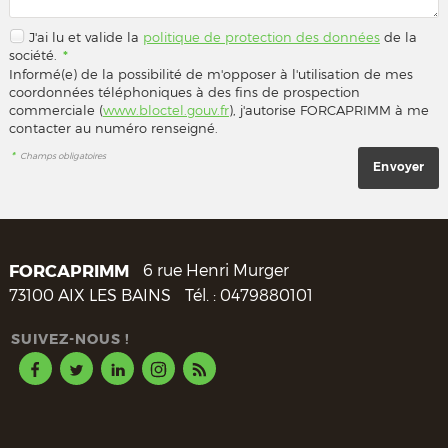
J'ai lu et valide la
politique de protection des données
de la
société.
*
Informé(e) de la possibilité de m'opposer à l'utilisation de mes
coordonnées téléphoniques à des fins de prospection
commerciale (
www.bloctel.gouv.fr
), j'autorise FORCAPRIMM à me
contacter au numéro renseigné.
*
Champs obligatoires
FORCAPRIMM
6 rue Henri Murger
73100
AIX LES BAINS
Tél. :
0479880101
SUIVEZ-NOUS !