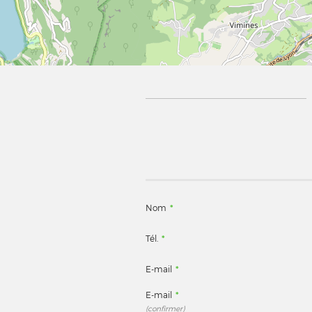
Nom
*
Tél.
*
E-mail
*
E-mail
*
(confirmer)