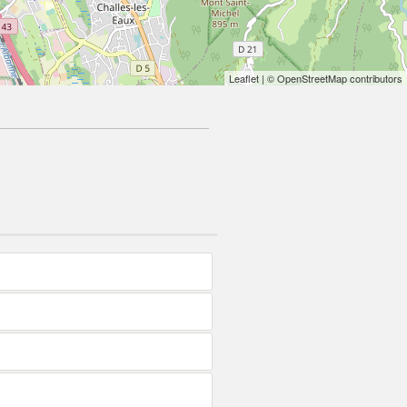
Leaflet
| © OpenStreetMap contributors