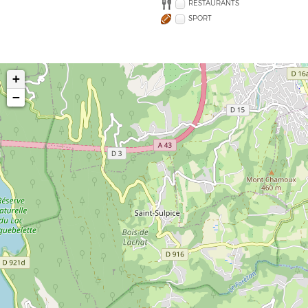
RESTAURANTS
SPORT
+
−