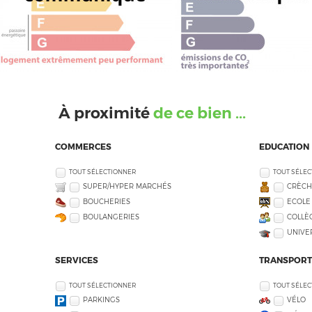
À proximité
de ce bien ...
COMMERCES
EDUCATION
TOUT SÉLECTIONNER
TOUT SÉLE
SUPER/HYPER MARCHÉS
CRÈCH
BOUCHERIES
ECOLE
BOULANGERIES
COLLÈG
UNIVE
SERVICES
TRANSPORT
TOUT SÉLECTIONNER
TOUT SÉLE
PARKINGS
VÉLO