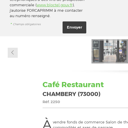
commerciale (
www.bloctel.gouv.fr
),
j'autorise FORCAPRIMM à me contacter
au numéro renseigné.
*
Champs obligatoires
Café Restaurant
CHAMBERY (73000)
Réf.
2250
À
vendre fonds de commerce Salon de thé 
commodités et axes de passage.