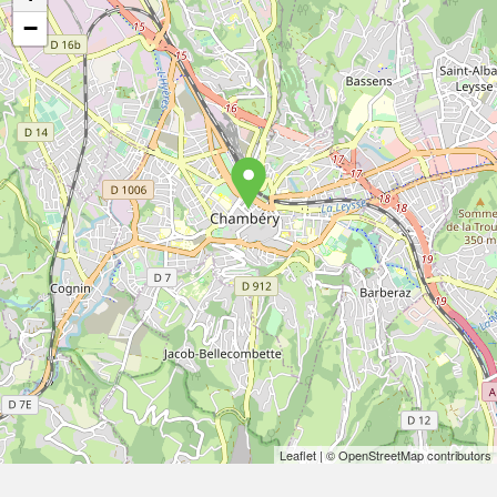
−
Leaflet
| © OpenStreetMap contributors