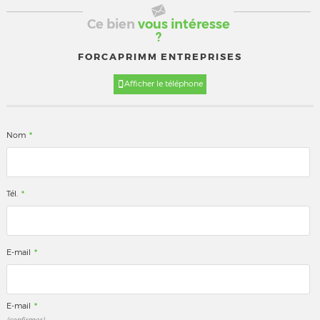
Ce bien
vous intéresse
?
FORCAPRIMM ENTREPRISES
Afficher le téléphone
*
Nom
*
Tél.
*
E-mail
*
E-mail
(confirmer)