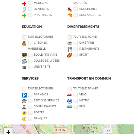
MÉDECINS
MARCHÉS
DENTISTES
BOUCHERIES
PHARMACIES
BOULANGERIES
EDUCATION
DIVERTISSEMENTS
TOUT SÉLECTIONNER
TOUT SÉLECTIONNER
CRÈCHES,
CAFÉ / PUB
MATERNELLE
RESTAURANTS
ECOLE PRIMAIRE
SPORT
COLLÈGES, LYCÉES
UNIVERSITÉ
SERVICES
TRANSPORT EN COMMUN
TOUT SÉLECTIONNER
TOUT SÉLECTIONNER
PARKINGS
VÉLO
STATIONS SERVICE
MÉTRO
COMMISSARIATS
BUS
POSTES
BANQUES
+