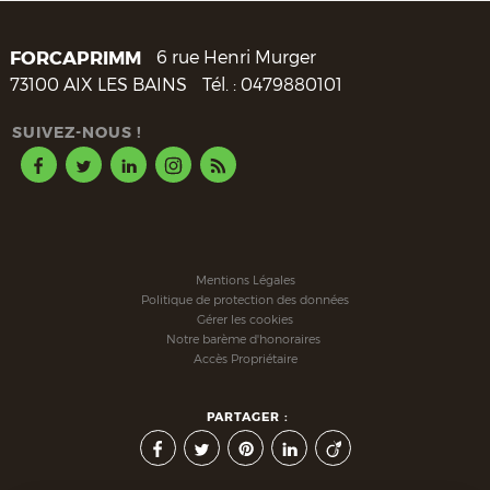
FORCAPRIMM
6 rue Henri Murger
73100
AIX LES BAINS
Tél. :
0479880101
SUIVEZ-NOUS !
Mentions Légales
Politique de protection des données
Gérer les cookies
Notre barème d'honoraires
Accès Propriétaire
PARTAGER :