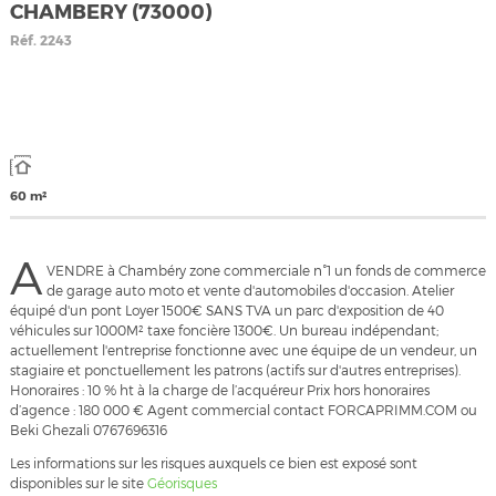
CHAMBERY (73000)
Réf.
2243
60 m²
A
VENDRE à Chambéry zone commerciale n°1 un fonds de commerce
de garage auto moto et vente d'automobiles d'occasion. Atelier
équipé d'un pont Loyer 1500€ SANS TVA un parc d'exposition de 40
véhicules sur 1000M² taxe foncière 1300€. Un bureau indépendant;
actuellement l'entreprise fonctionne avec une équipe de un vendeur, un
stagiaire et ponctuellement les patrons (actifs sur d'autres entreprises).
Honoraires : 10 % ht à la charge de l’acquéreur Prix hors honoraires
d’agence : 180 000 € Agent commercial contact FORCAPRIMM.COM ou
Beki Ghezali 0767696316
Les informations sur les risques auxquels ce bien est exposé sont
disponibles sur le site
Géorisques