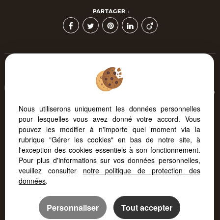
PARTAGER :
Afin de vous offrir un confort de lecture permanent, depuis
votre PC, votre tablette ou votre smartphone, notre site s'adapte
automatiquement aux différents types d'écrans
Nous utiliserons uniquement les données personnelles
pour lesquelles vous avez donné votre accord. Vous
pouvez les modifier à n'importe quel moment via la
Logiciel immobilier Adapt Immo
Création site immobilier
rubrique "Gérer les cookies" en bas de notre site, à
Référencement site immobilier
l'exception des cookies essentiels à son fonctionnement.
Pour plus d'informations sur vos données personnelles,
veuillez consulter
notre politique de protection des
données
.
Personnaliser
Tout accepter