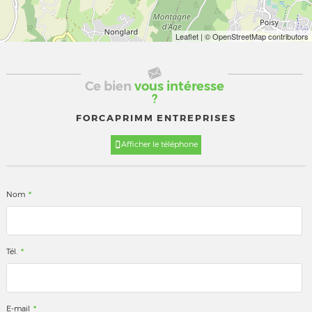
Leaflet
| © OpenStreetMap contributors
Ce bien
vous intéresse
?
FORCAPRIMM ENTREPRISES
Afficher le téléphone
*
Nom
*
Tél.
*
E-mail