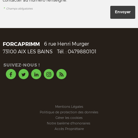
*
Champs obligatoires
FORCAPRIMM
6 rue Henri Murger
73100
AIX LES BAINS
Tél. :
0479880101
SUIVEZ-NOUS !
Mentions Légales
Politique de protection des données
Gérer les cookies
Notre barème d'honoraires
Accès Propriétaire