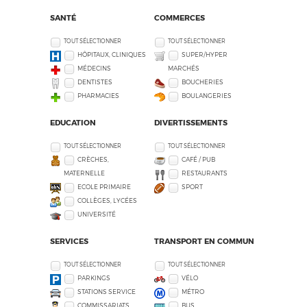
SANTÉ
COMMERCES
TOUT SÉLECTIONNER
TOUT SÉLECTIONNER
HÔPITAUX, CLINIQUES
SUPER/HYPER
MÉDECINS
MARCHÉS
DENTISTES
BOUCHERIES
PHARMACIES
BOULANGERIES
EDUCATION
DIVERTISSEMENTS
TOUT SÉLECTIONNER
TOUT SÉLECTIONNER
CRÈCHES,
CAFÉ / PUB
MATERNELLE
RESTAURANTS
ECOLE PRIMAIRE
SPORT
COLLÈGES, LYCÉES
UNIVERSITÉ
SERVICES
TRANSPORT EN COMMUN
TOUT SÉLECTIONNER
TOUT SÉLECTIONNER
PARKINGS
VÉLO
STATIONS SERVICE
MÉTRO
COMMISSARIATS
BUS