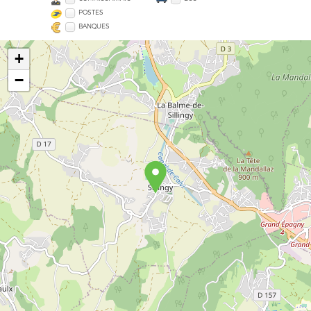
POSTES
BANQUES
+
−