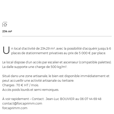
234 m²
U
n local d’activité de 234,29 m², avec la possibilité d’acquérir jusqu’à 6
places de stationnement privatives au prix de 5 000 € par place.
Le local dispose d’un accès par escalier et ascenseur (compatible palettes).
La dalle supporte une charge de 500 kg/m².
Situé dans une zone artisanale, le bien est disponible immédiatement et
peut accueillir une activité artisanale ou tertiaire.
Charges : 70 € HT / mois.
Accès poids lourds et semi-remorques.
À voir rapidement – Contact : Jean-Luc BOUVIER au 06 07 44 69 48
contact@forcaprimm.com
forcaprimm.com