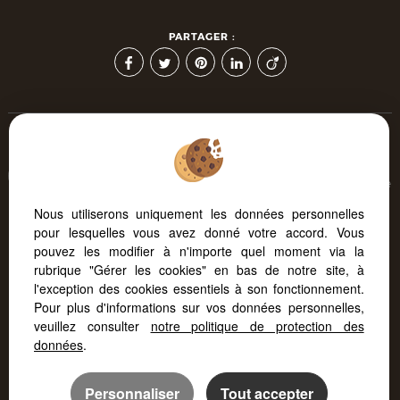
PARTAGER :
Afin de vous offrir un confort de lecture permanent, depuis
votre PC, votre tablette ou votre smartphone, notre site s'adapte
automatiquement aux différents types d'écrans
Nous utiliserons uniquement les données personnelles
pour lesquelles vous avez donné votre accord. Vous
pouvez les modifier à n'importe quel moment via la
Logiciel immobilier
Création site immobilier
rubrique "Gérer les cookies" en bas de notre site, à
Référencement immobilier
l'exception des cookies essentiels à son fonctionnement.
Pour plus d'informations sur vos données personnelles,
veuillez consulter
notre politique de protection des
données
.
Personnaliser
Tout accepter