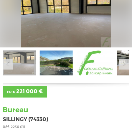
221 000 €
PRIX
Bureau
SILLINGY (74330)
Réf.
2236 011