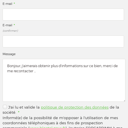
*
E-mail
*
E-mail
(confirmer)
Message
J'ai lu et valide la
politique de protection des données
de la
société.
*
Informé(e) de la possibilité de m'opposer à l'utilisation de mes
coordonnées téléphoniques à des fins de prospection
commerciale (
www.bloctel.gouv.fr
), j'autorise FORCAPRIMM à me