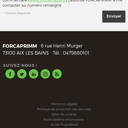
contacter au numéro renseigné.
*
Champs obligatoires
FORCAPRIMM
6 rue Henri Murger
73100
AIX LES BAINS
Tél. :
0479880101
SUIVEZ-NOUS !
Mentions Légales
Politique de protection des données
Gérer les cookies
Notre barème d'honoraires
Accès Propriétaire