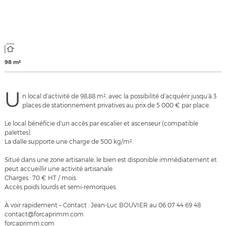
98 m²
U
n local d’activité de 98,88 m², avec la possibilité d’acquérir jusqu’à 3
places de stationnement privatives au prix de 5 000 € par place.
Le local bénéficie d’un accès par escalier et ascenseur (compatible
palettes).
La dalle supporte une charge de 500 kg/m².
Situé dans une zone artisanale, le bien est disponible immédiatement et
peut accueillir une activité artisanale.
Charges : 70 € HT / mois.
Accès poids lourds et semi-remorques.
À voir rapidement – Contact : Jean-Luc BOUVIER au 06 07 44 69 48
contact@forcaprimm.com
forcaprimm.com