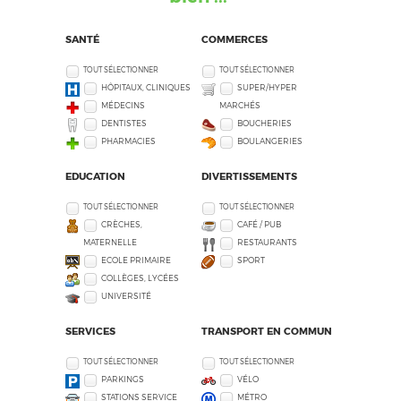
SANTÉ
COMMERCES
TOUT SÉLECTIONNER
TOUT SÉLECTIONNER
HÔPITAUX, CLINIQUES
SUPER/HYPER
MÉDECINS
MARCHÉS
DENTISTES
BOUCHERIES
PHARMACIES
BOULANGERIES
EDUCATION
DIVERTISSEMENTS
TOUT SÉLECTIONNER
TOUT SÉLECTIONNER
CRÈCHES,
CAFÉ / PUB
MATERNELLE
RESTAURANTS
ECOLE PRIMAIRE
SPORT
COLLÈGES, LYCÉES
UNIVERSITÉ
SERVICES
TRANSPORT EN COMMUN
TOUT SÉLECTIONNER
TOUT SÉLECTIONNER
PARKINGS
VÉLO
STATIONS SERVICE
MÉTRO