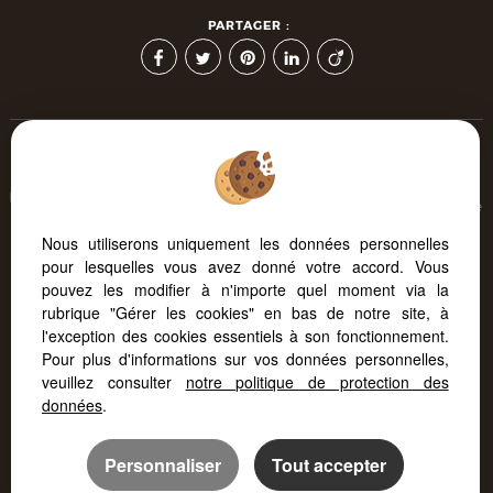
PARTAGER :
Afin de vous offrir un confort de lecture permanent, depuis
votre PC, votre tablette ou votre smartphone, notre site s'adapte
automatiquement aux différents types d'écrans
Nous utiliserons uniquement les données personnelles
pour lesquelles vous avez donné votre accord. Vous
pouvez les modifier à n'importe quel moment via la
Logiciel transaction
Création site internet
rubrique "Gérer les cookies" en bas de notre site, à
Référencement site immobilier
l'exception des cookies essentiels à son fonctionnement.
Pour plus d'informations sur vos données personnelles,
veuillez consulter
notre politique de protection des
données
.
Personnaliser
Tout accepter