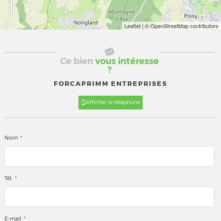
Leaflet
| © OpenStreetMap contributors
Ce bien
vous intéresse
?
FORCAPRIMM ENTREPRISES
Afficher le téléphone
*
Nom
*
Tél.
*
E-mail