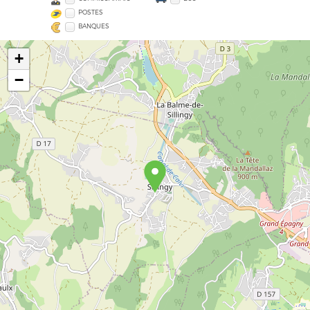
POSTES
BANQUES
+
−