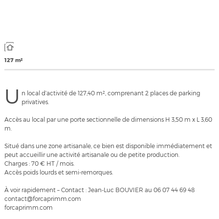
127 m²
U
n local d’activité de 127,40 m², comprenant 2 places de parking
privatives.
Accès au local par une porte sectionnelle de dimensions H 3,50 m x L 3,60
m.
Situé dans une zone artisanale, ce bien est disponible immédiatement et
peut accueillir une activité artisanale ou de petite production.
Charges : 70 € HT / mois.
Accès poids lourds et semi-remorques.
À voir rapidement – Contact : Jean-Luc BOUVIER au 06 07 44 69 48
contact@forcaprimm.com
forcaprimm.com