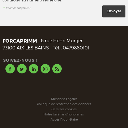
*
Champs obligatoires
FORCAPRIMM
6 rue Henri Murger
73100
AIX LES BAINS
Tél. :
0479880101
SUIVEZ-NOUS !
Mentions Légales
Politique de protection des données
Gérer les cookies
Notre barème d'honoraires
Accès Propriétaire