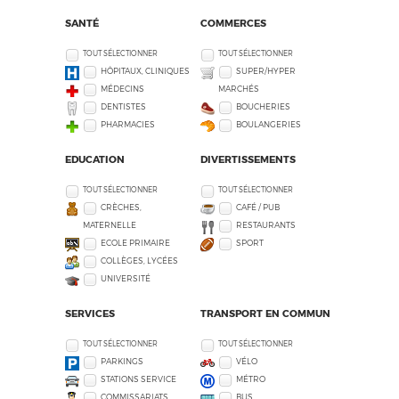
SANTÉ
COMMERCES
TOUT SÉLECTIONNER
TOUT SÉLECTIONNER
HÔPITAUX, CLINIQUES
SUPER/HYPER
MÉDECINS
MARCHÉS
DENTISTES
BOUCHERIES
PHARMACIES
BOULANGERIES
EDUCATION
DIVERTISSEMENTS
TOUT SÉLECTIONNER
TOUT SÉLECTIONNER
CRÈCHES,
CAFÉ / PUB
MATERNELLE
RESTAURANTS
ECOLE PRIMAIRE
SPORT
COLLÈGES, LYCÉES
UNIVERSITÉ
SERVICES
TRANSPORT EN COMMUN
TOUT SÉLECTIONNER
TOUT SÉLECTIONNER
PARKINGS
VÉLO
STATIONS SERVICE
MÉTRO
COMMISSARIATS
BUS