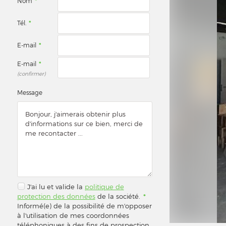
Nom
*
Tél.
*
E-mail
*
E-mail
*
(confirmer)
Message
J'ai lu et valide la
politique de
protection des données
de la société.
*
Informé(e) de la possibilité de m'opposer
à l'utilisation de mes coordonnées
téléphoniques à des fins de prospection