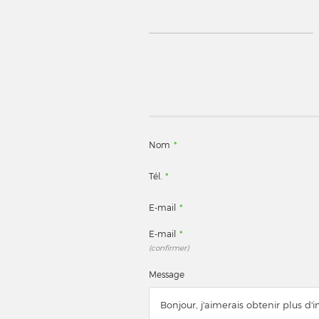
Nom
*
Tél.
*
E-mail
*
E-mail
*
(confirmer)
Message