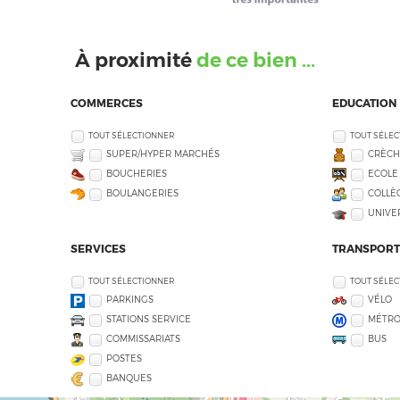
À proximité
de ce bien ...
COMMERCES
EDUCATION
TOUT SÉLECTIONNER
TOUT SÉLE
SUPER/HYPER MARCHÉS
CRÈCH
BOUCHERIES
ECOLE
BOULANGERIES
COLLÈG
UNIVE
SERVICES
TRANSPORT
TOUT SÉLECTIONNER
TOUT SÉLE
PARKINGS
VÉLO
STATIONS SERVICE
MÉTR
COMMISSARIATS
BUS
POSTES
BANQUES