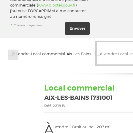
commerciale (
www.bloctel.gouv.fr
),
j'autorise FORCAPRIMM à me contacter
au numéro renseigné.
*
Champs obligatoires
Local commercial
AIX-LES-BAINS (73100)
Réf.
2219 B
À
vendre – Droit au bail 207 m²