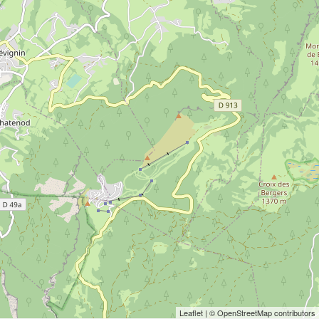
Leaflet
| © OpenStreetMap contributors