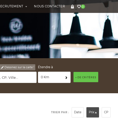
RECRUTEMENT
NOUS CONTACTER
0
Étendre à
Dessinez sur la carte !
0 Km
+ DE CRITÈRES
Date
Prix
CP
TRIER PAR :