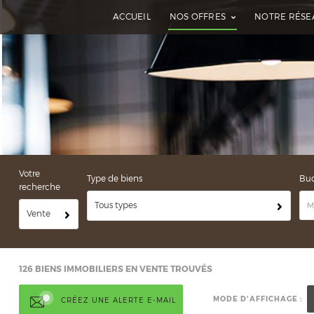
ACCUEIL
NOS OFFRES
NOTRE RÉSE
Votre
Type de biens
Bu
recherche
Tous types
Vente
126
BIENS IMMOBILIERS EN VENTE TROUVÉS
MODE D'AFFICHAGE :
CRÉEZ UNE ALERTE E-MAIL