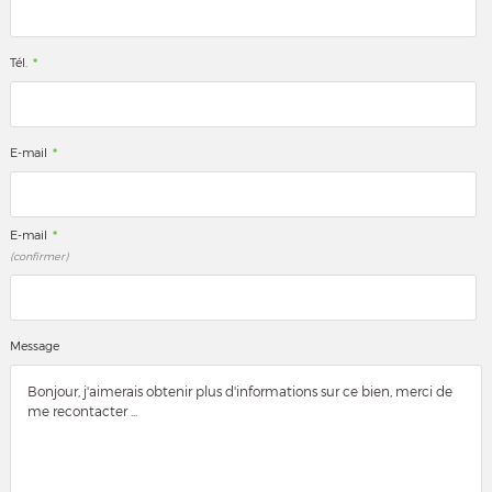
*
Tél.
*
E-mail
*
E-mail
(confirmer)
Message