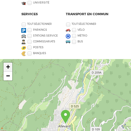
UNIVERSITÉ
SERVICES
TRANSPORT EN COMMUN
TOUT SÉLECTIONNER
TOUT SÉLECTIONNER
PARKINGS
VÉLO
STATIONS SERVICE
MÉTRO
COMMISSARIATS
BUS
POSTES
BANQUES
+
−