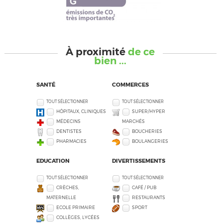
À proximité
de ce
bien ...
SANTÉ
COMMERCES
TOUT SÉLECTIONNER
TOUT SÉLECTIONNER
HÔPITAUX, CLINIQUES
SUPER/HYPER
MÉDECINS
MARCHÉS
DENTISTES
BOUCHERIES
PHARMACIES
BOULANGERIES
EDUCATION
DIVERTISSEMENTS
TOUT SÉLECTIONNER
TOUT SÉLECTIONNER
CRÈCHES,
CAFÉ / PUB
MATERNELLE
RESTAURANTS
ECOLE PRIMAIRE
SPORT
COLLÈGES, LYCÉES