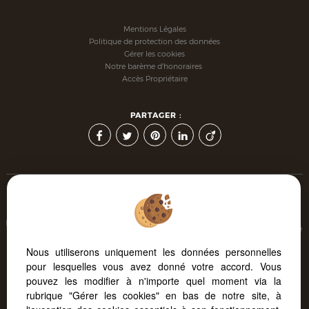
Mentions Légales
Politique de protection des données
Gérer les cookies
Notre barème d'honoraires
Accès Propriétaire
PARTAGER :
Afin de vous offrir un confort de lecture permanent, depuis
votre PC, votre tablette ou votre smartphone, notre site s'adapte
automatiquement aux différents types d'écrans
Nous utiliserons uniquement les données personnelles
pour lesquelles vous avez donné votre accord. Vous
pouvez les modifier à n'importe quel moment via la
Logiciel immo
Site internet immobilier
rubrique "Gérer les cookies" en bas de notre site, à
Référencement immobilier