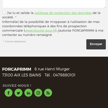
J'ai lu et valide la
politique de protection des données
de la
société.
*
Informé(e) de la possibilité de m'opposer à l'utilisation de mes
coordonnées téléphoniques à des fins de prospection
commerciale (
www.bloctel.gouv.fr
), j'autorise FORCAPRIMM à me
contacter au numéro renseigné.
*
Champs obligatoires
FORCAPRIMM
6 rue Henri Murger
73100
AIX LES BAINS
Tél. :
0479880101
SUIVEZ-NOUS !