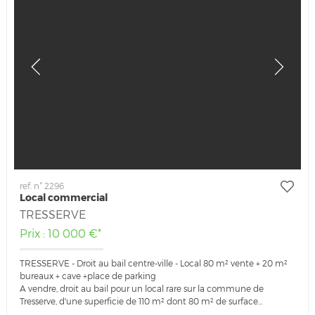
ref. n° 2296
Local commercial
TRESSERVE
Prix : 10 000 €*
TRESSERVE - Droit au bail centre-ville - Local 80 m² vente + 20 m²
bureaux + cave +place de parking
A vendre, droit au bail pour un local rare sur la commune de
Tresserve, d'une superficie de 110 m² dont 80 m² de surface...