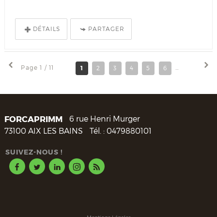
DÉTAILS
PARTAGER
Page 1 / 11
1
2
3
4
5
6
7
8
FORCAPRIMM
6 rue Henri Murger
73100
AIX LES BAINS
Tél. :
0479880101
SUIVEZ-NOUS !