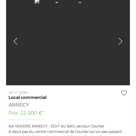
ref. n° 2084
Local commercial
ANNECY
Prix : 22 000 €*
AA VENDRE ANNECY - DOIT AU BAIL secteur Courrier
A deux pas du centre commercial de Courrier sur un axe passant ,