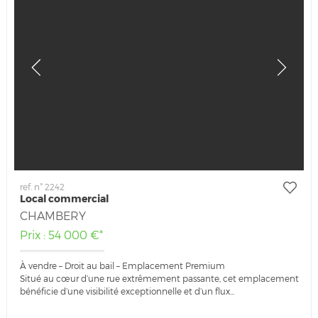
ref. n° 2242
Local commercial
CHAMBERY
Prix : 54 000 €*
À vendre – Droit au bail – Emplacement Premium
Situé au cœur d’une rue extrêmement passante, cet emplacement
bénéficie d’une visibilité exceptionnelle et d’un flux...