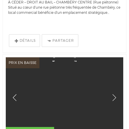
À CÉDER – DROIT AU BAIL – CHAMBÉRY CENTRE (Rue piétonne)
Situé au cœur d’une rue piétonne très fréquentée de Chambéry, ce
local commercial bénéficie d’un emplacement stratégique...
DÉTAILS
PARTAGER
PRIX EN BAISSE