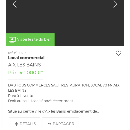
Visiter le site du bien
ref. n° 2285
Local commercial
AIX LES BAINS
Prix : 40 000 €*
DAB TOUS COMMERCES SAUF RESTAURATION, LOCAL 70 M² AIX
LES BAINS
Rare à la vente.
Droit au bail . Local rénové récemment.
Situé au centre ville d'Aix les Bains, emplacement de...
DÉTAILS
PARTAGER