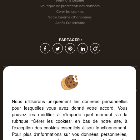
Mentions Légales
Politique de protection des données
Gérer les cookies
Notre barème d'honoraires
Accès Propriétaire
PARTAGER :
Afin de vous offrir un confort de lecture permanent, depuis
votre PC, votre tablette ou votre smartphone, notre site s'adapte
automatiquement aux différents types d'écrans
Nous utiliserons uniquement les données personnelles
pour lesquelles vous avez donné votre accord. Vous
pouvez les modifier à n'importe quel moment via la
Logiciel transaction
Création site immobilier
rubrique "Gérer les cookies" en bas de notre site, à
Référencement site immobilier
l'exception des cookies essentiels à son fonctionnement.
Pour plus d'informations sur vos données personnelles,