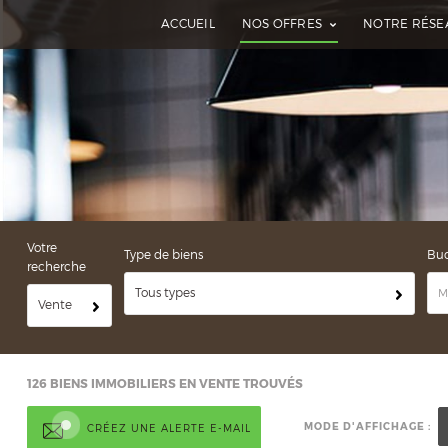
ACCUEIL
NOS OFFRES
NOTRE RÉSE
Votre
Type de biens
Bu
recherche
Tous types
Vente
126
BIENS IMMOBILIERS EN VENTE TROUVÉS
MODE D'AFFICHAGE :
CRÉEZ UNE ALERTE E-MAIL