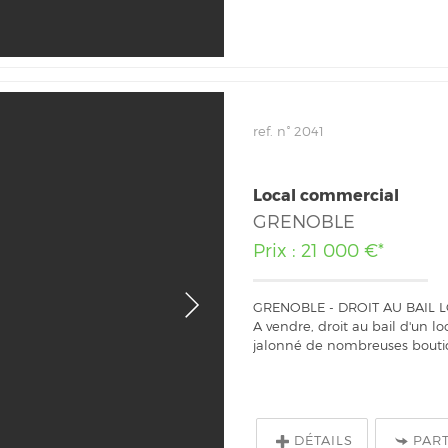
ref. n° 2041
Local commercial
GRENOBLE
Prix : 21 000 €*
GRENOBLE - DROIT AU BAIL 
A vendre, droit au bail d'un l
jalonné de nombreuses boutiq
DÉTAILS
PAR