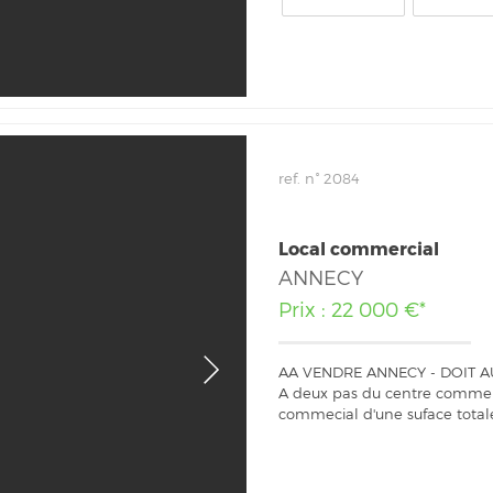
ref. n° 2084
Local commercial
ANNECY
Prix : 22 000 €*
AA VENDRE ANNECY - DOIT AU 
A deux pas du centre commerci
commecial d'une suface totale