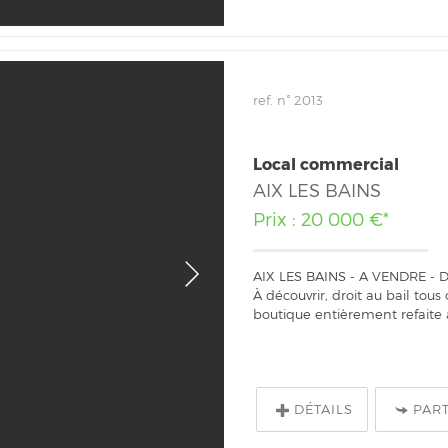
ref. n° 2013
Local commercial
AIX LES BAINS
Prix : 20 000 €*
AIX LES BAINS - A VENDRE - 
À découvrir, droit au bail to
boutique entièrement refaite à
DÉTAILS
PAR