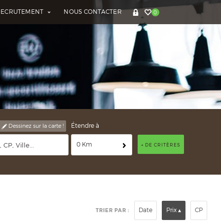
RECRUTEMENT
NOUS CONTACTER
0
Étendre à
Dessinez sur la carte !
0 Km
+ DE CRITÈRES
Date
Prix
CP
TRIER PAR :