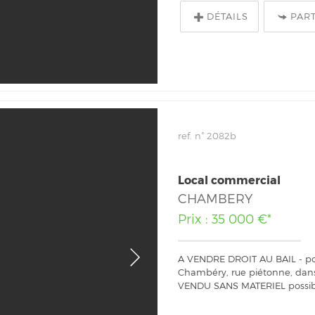
DÉTAILS
PAR
ref. n° 2082b
Local commercial
CHAMBERY
Prix : 35 000 €*
A VENDRE DROIT AU BAIL - pou
Chambéry, rue piétonne, da
VENDU SANS MATERIEL possibl