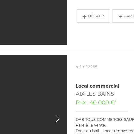
DÉTAILS
PAR
ref. n° 2285
Local commercial
AIX LES BAINS
Prix : 40 000 €*
DAB TOUS COMMERCES SAUF R
Rare à la vente.
Droit au bail . Local rénové 