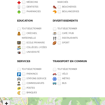
MÉDECINS
MARCHÉS
DENTISTES
BOUCHERIES
PHARMACIES
BOULANGERIES
EDUCATION
DIVERTISSEMENTS
TOUT SÉLECTIONNER
TOUT SÉLECTIONNER
CRÈCHES,
CAFÉ / PUB
MATERNELLE
RESTAURANTS
ECOLE PRIMAIRE
SPORT
COLLÈGES, LYCÉES
UNIVERSITÉ
SERVICES
TRANSPORT EN COMMUN
TOUT SÉLECTIONNER
TOUT SÉLECTIONNER
PARKINGS
VÉLO
STATIONS SERVICE
MÉTRO
COMMISSARIATS
BUS
POSTES
BANQUES
+