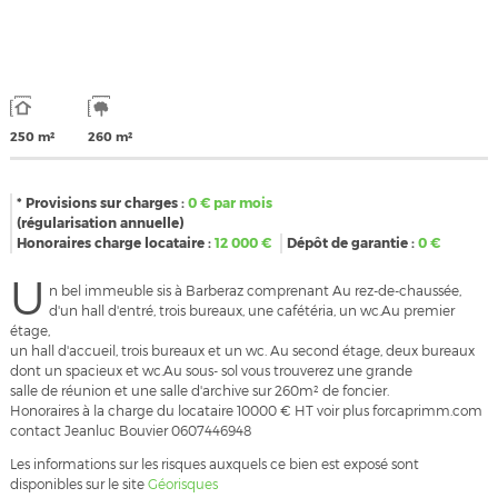
250 m²
260 m²
* Provisions sur charges :
0
€ par mois
(régularisation annuelle)
Honoraires charge locataire :
12 000
€
Dépôt de garantie :
0
€
U
n bel immeuble sis à Barberaz comprenant Au rez-de-chaussée,
d'un hall d'entré, trois bureaux, une cafétéria, un wc.Au premier
étage,
un hall d'accueil, trois bureaux et un wc. Au second étage, deux bureaux
dont un spacieux et wc.Au sous- sol vous trouverez une grande
salle de réunion et une salle d'archive sur 260m² de foncier.
Honoraires à la charge du locataire 10000 € HT voir plus forcaprimm.com
contact Jeanluc Bouvier 0607446948
Les informations sur les risques auxquels ce bien est exposé sont
disponibles sur le site
Géorisques