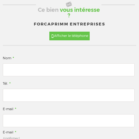
Ce bien
vous intéresse
?
FORCAPRIMM ENTREPRISES
Afficher le téléphone
*
Nom
*
Tél.
*
E-mail
*
E-mail
(confirmer)