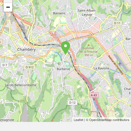
−
Leaflet
| © OpenStreetMap contributors