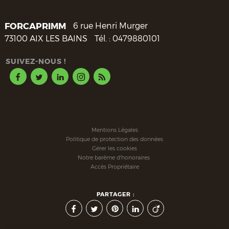
FORCAPRIMM
6 rue Henri Murger
73100
AIX LES BAINS
Tél. :
0479880101
SUIVEZ-NOUS !
Mentions Légales
Politique de protection des données
Gérer les cookies
Notre barème d'honoraires
Accès Propriétaire
PARTAGER :