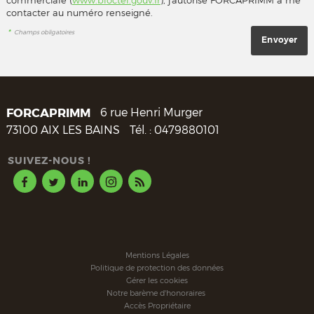
contacter au numéro renseigné.
*
Champs obligatoires
FORCAPRIMM
6 rue Henri Murger
73100
AIX LES BAINS
Tél. :
0479880101
SUIVEZ-NOUS !
Mentions Légales
Politique de protection des données
Gérer les cookies
Notre barème d'honoraires
Accès Propriétaire