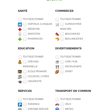
SANTÉ
COMMERCES
TOUT SÉLECTIONNER
TOUT SÉLECTIONNER
HÔPITAUX, CLINIQUES
SUPER/HYPER
MÉDECINS
MARCHÉS
DENTISTES
BOUCHERIES
PHARMACIES
BOULANGERIES
EDUCATION
DIVERTISSEMENTS
TOUT SÉLECTIONNER
TOUT SÉLECTIONNER
CRÈCHES,
CAFÉ / PUB
MATERNELLE
RESTAURANTS
ECOLE PRIMAIRE
SPORT
COLLÈGES, LYCÉES
UNIVERSITÉ
SERVICES
TRANSPORT EN COMMUN
TOUT SÉLECTIONNER
TOUT SÉLECTIONNER
PARKINGS
VÉLO
STATIONS SERVICE
MÉTRO