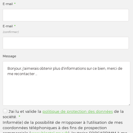
*
E-mail
*
E-mail
(confirmer)
Message
J'ai lu et valide la
politique de protection des données
de la
société.
*
Informé(e) de la possibilité de m'opposer à l'utilisation de mes
coordonnées téléphoniques à des fins de prospection
commerciale (
www.bloctel.gouv.fr
), j'autorise FORCAPRIMM à me