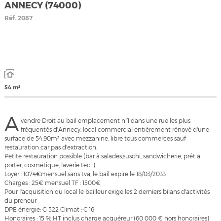
ANNECY (74000)
Réf.
2087
54 m²
A
vendre Droit au bail emplacement n°1 dans une rue les plus
fréquentés d'Annecy, local commercial entièrement rénové d'une
surface de 54,90m² avec mezzanine. libre tous commerces sauf
restauration car pas d'extraction.
Petite restauration possible (bar à salades,suschi, sandwicherie, prêt à
porter, cosmétique, laverie tec...)
Loyer : 1074€mensuel sans tva, le bail expire le 18/03/2033
Charges : 25€ mensuel TF : 1500€
Pour l'acquisition du local le bailleur exige les 2 derniers bilans d'activités
du preneur
DPE énergie: G 522 Climat : C 16
Honoraires : 15 % HT inclus charge acquéreur (60 000 € hors honoraires)