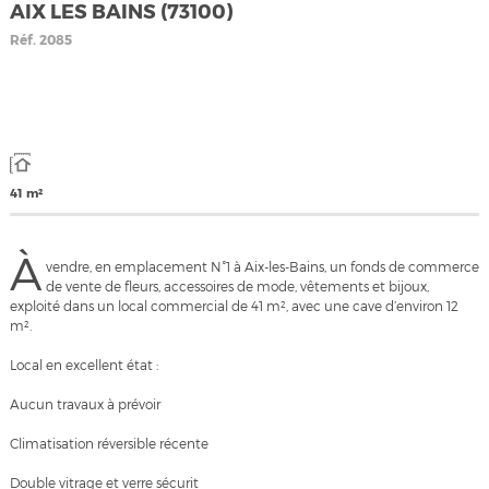
AIX LES BAINS (73100)
Réf.
2085
41 m²
À
vendre, en emplacement N°1 à Aix-les-Bains, un fonds de commerce
de vente de fleurs, accessoires de mode, vêtements et bijoux,
exploité dans un local commercial de 41 m², avec une cave d’environ 12
m².
Local en excellent état :
Aucun travaux à prévoir
Climatisation réversible récente
Double vitrage et verre sécurit