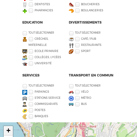
DENTISTES
BOUCHERIES
PHARMACIES
BOULANGERIES
EDUCATION
DIVERTISSEMENTS
TOUT SÉLECTIONNER
TOUT SÉLECTIONNER
CRÈCHES,
CAFÉ / PUB
MATERNELLE
RESTAURANTS
ECOLE PRIMAIRE
SPORT
COLLÈGES, LYCÉES
UNIVERSITÉ
SERVICES
TRANSPORT EN COMMUN
TOUT SÉLECTIONNER
TOUT SÉLECTIONNER
PARKINGS
VÉLO
STATIONS SERVICE
MÉTRO
COMMISSARIATS
BUS
POSTES
BANQUES
+