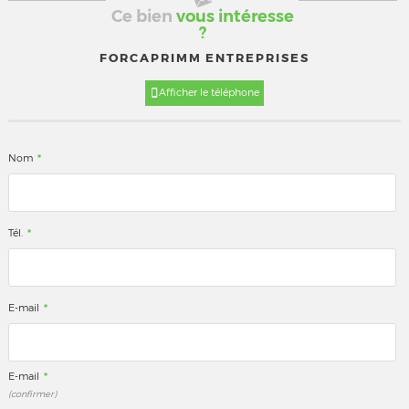
Ce bien
vous intéresse
?
FORCAPRIMM ENTREPRISES
Afficher le téléphone
*
Nom
*
Tél.
*
E-mail
*
E-mail
(confirmer)