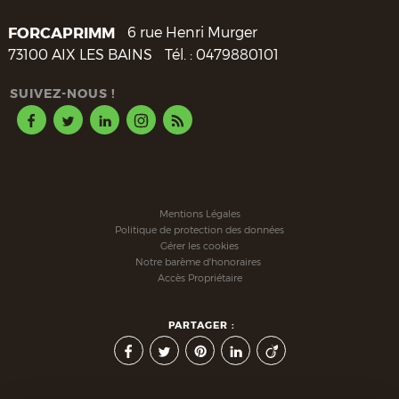
FORCAPRIMM
6 rue Henri Murger
73100
AIX LES BAINS
Tél. :
0479880101
SUIVEZ-NOUS !
Mentions Légales
Politique de protection des données
Gérer les cookies
Notre barème d'honoraires
Accès Propriétaire
PARTAGER :