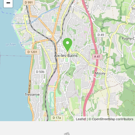
−
Leaflet
| © OpenStreetMap contributors