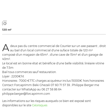
120 m²
A
deux pas du centre commercial de Courrier sur un axe passant , droit
au bail d'un local commecial d'une suface totale de 120 m²
composé d'un magasin de 65m² , d'une cave de 15m² et d'un garage de
40m².
Le local est en bonne état et bénéficie d'une belle visibilité, linéaire vitrine
de 7,5m
Bail tous commerces sauf restauration.
Loyer : 2200€ht
Honoraires : 7000 €TTC charges acquéreur inclus 15000€ hors honoraires
Contact Forcaprimm Beki Ghezali 07 60 71 57 39 , Philippe Berger me
contacter sur WhatsApp au 06 27 58 86 64
philippe.berger@forcaprimm.com
Les informations sur les risques auxquels ce bien est exposé sont
disponibles sur le site
Géorisques