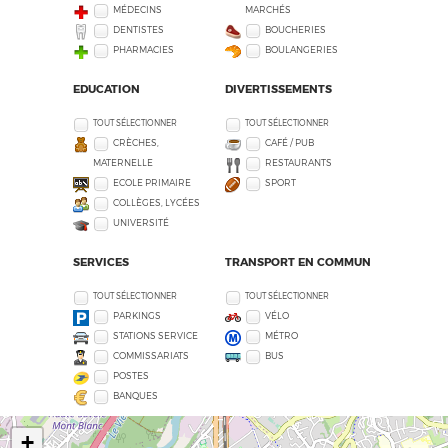
MÉDECINS
MARCHÉS
DENTISTES
BOUCHERIES
PHARMACIES
BOULANGERIES
EDUCATION
DIVERTISSEMENTS
TOUT SÉLECTIONNER
TOUT SÉLECTIONNER
CRÈCHES,
CAFÉ / PUB
MATERNELLE
RESTAURANTS
ECOLE PRIMAIRE
SPORT
COLLÈGES, LYCÉES
UNIVERSITÉ
SERVICES
TRANSPORT EN COMMUN
TOUT SÉLECTIONNER
TOUT SÉLECTIONNER
PARKINGS
VÉLO
STATIONS SERVICE
MÉTRO
COMMISSARIATS
BUS
POSTES
BANQUES
+