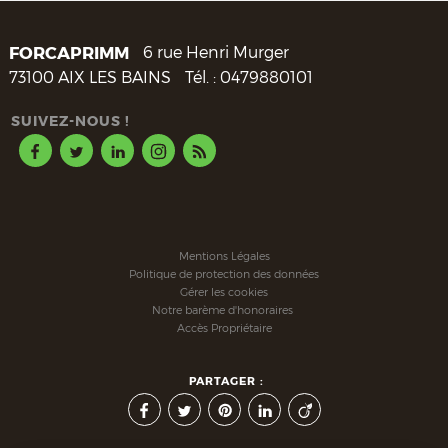
FORCAPRIMM
6 rue Henri Murger
73100
AIX LES BAINS
Tél. :
0479880101
SUIVEZ-NOUS !
Mentions Légales
Politique de protection des données
Gérer les cookies
Notre barème d'honoraires
Accès Propriétaire
PARTAGER :