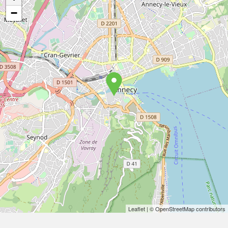
−
Leaflet
| © OpenStreetMap contributors