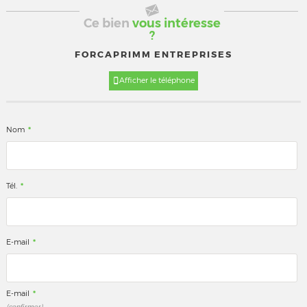
Ce bien
vous intéresse
?
FORCAPRIMM ENTREPRISES
Afficher le téléphone
*
Nom
*
Tél.
*
E-mail
*
E-mail
(confirmer)