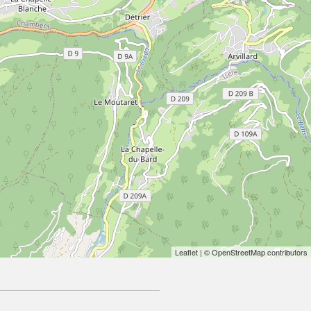
Leaflet
| © OpenStreetMap contributors