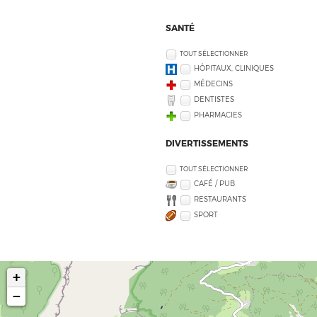
SANTÉ
TOUT SÉLECTIONNER
HÔPITAUX, CLINIQUES
MÉDECINS
DENTISTES
PHARMACIES
DIVERTISSEMENTS
TOUT SÉLECTIONNER
CAFÉ / PUB
RESTAURANTS
SPORT
+
−