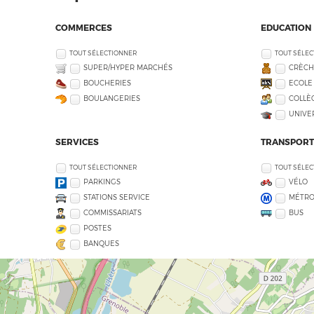
COMMERCES
EDUCATION
TOUT SÉLECTIONNER
TOUT SÉLE
SUPER/HYPER MARCHÉS
CRÈCH
BOUCHERIES
ECOLE
BOULANGERIES
COLLÈG
UNIVE
SERVICES
TRANSPORT
TOUT SÉLECTIONNER
TOUT SÉLE
PARKINGS
VÉLO
STATIONS SERVICE
MÉTR
COMMISSARIATS
BUS
POSTES
BANQUES