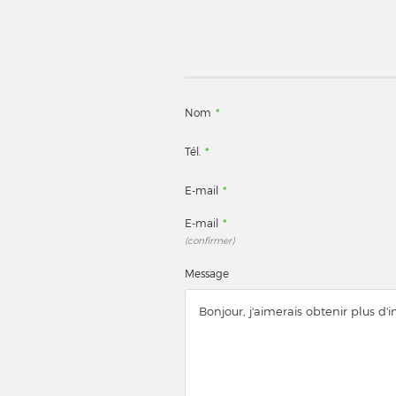
Nom
*
Tél.
*
E-mail
*
E-mail
*
(confirmer)
Message