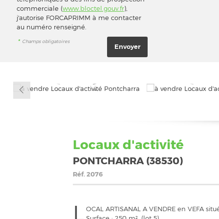
commerciale (
www.bloctel.gouv.fr
),
j'autorise FORCAPRIMM à me contacter
au numéro renseigné.
*
Champs obligatoires
Locaux d'activité
PONTCHARRA (38530)
Réf.
2076
L
OCAL ARTISANAL A VENDRE en VEFA situé a
Surface : 250 m² .(lot 5)