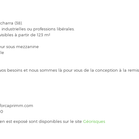
charra (38).
industrielles ou professions libérales.
ivisibles à partir de 123 m²
teur sous mezzanine
le
 vos besoins et nous sommes là pour vous de la conception à la remis
w.forcaprimm.com
10
ien est exposé sont disponibles sur le site
Géorisques