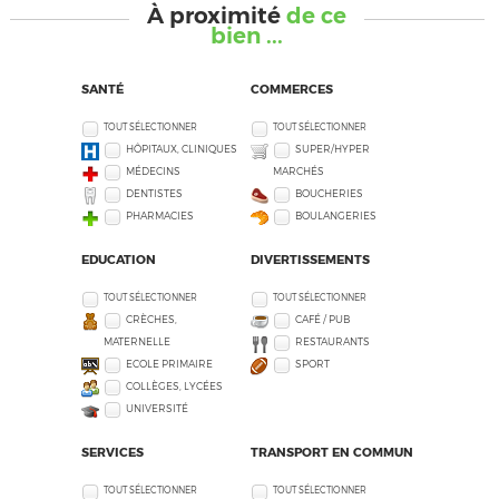
À proximité
de ce
bien ...
SANTÉ
COMMERCES
TOUT SÉLECTIONNER
TOUT SÉLECTIONNER
HÔPITAUX, CLINIQUES
SUPER/HYPER
MÉDECINS
MARCHÉS
DENTISTES
BOUCHERIES
PHARMACIES
BOULANGERIES
EDUCATION
DIVERTISSEMENTS
TOUT SÉLECTIONNER
TOUT SÉLECTIONNER
CRÈCHES,
CAFÉ / PUB
MATERNELLE
RESTAURANTS
ECOLE PRIMAIRE
SPORT
COLLÈGES, LYCÉES
UNIVERSITÉ
SERVICES
TRANSPORT EN COMMUN
TOUT SÉLECTIONNER
TOUT SÉLECTIONNER