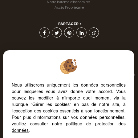
Notre barème d'honoraires
Accès Propriétaire
PARTAGER :
Afin de vous offrir un confort de lecture permanent, depuis
votre PC, votre tablette ou votre smartphone, notre site s'adapte
automatiquement aux différents types d'écrans
Nous utiliserons uniquement les données personnelles
pour lesquelles vous avez donné votre accord. Vous
pouvez les modifier à n'importe quel moment via la
Logiciel immobilier Adapt Immo
Site internet immobilier
rubrique "Gérer les cookies" en bas de notre site, à
Référencement immobilier
l'exception des cookies essentiels à son fonctionnement.
Pour plus d'informations sur vos données personnelles,
veuillez consulter
notre politique de protection des
données
.