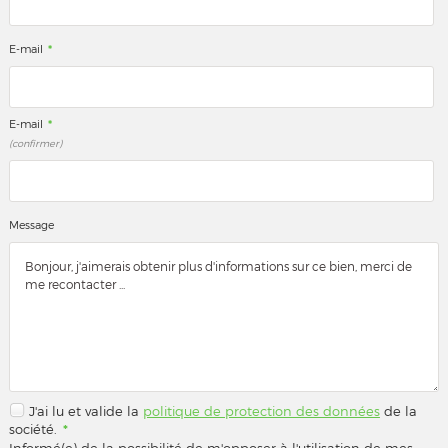
*
E-mail
*
E-mail
(confirmer)
Message
J'ai lu et valide la
politique de protection des données
de la
société.
*
Informé(e) de la possibilité de m'opposer à l'utilisation de mes