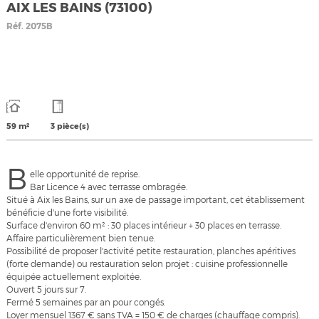
AIX LES BAINS (73100)
Réf.
2075B
59 m²
3 pièce(s)
B
elle opportunité de reprise.
Bar Licence 4 avec terrasse ombragée.
Situé à Aix les Bains, sur un axe de passage important, cet établissement
bénéficie d'une forte visibilité.
Surface d'environ 60 m² : 30 places intérieur + 30 places en terrasse.
Affaire particulièrement bien tenue.
Possibilité de proposer l'activité petite restauration, planches apéritives
(forte demande) ou restauration selon projet : cuisine professionnelle
équipée actuellement exploitée.
Ouvert 5 jours sur 7.
Fermé 5 semaines par an pour congés.
Loyer mensuel 1367 € sans TVA = 150 € de charges (chauffage compris).