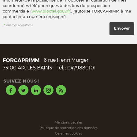
coordonnées téléphoniques à des fins de prospection
commerciale (
www.bloctel.gouv.fr
), j'autorise FORCAPRIMM à me
contacter au numéro renseigné.
*
Champs obligatoires
FORCAPRIMM
6 rue Henri Murger
73100
AIX LES BAINS
Tél. :
0479880101
SUIVEZ-NOUS !
Mentions Légales
Politique de protection des données
Gérer les cookies