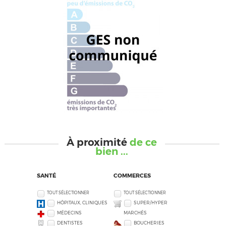
À proximité
de ce
bien ...
SANTÉ
COMMERCES
TOUT SÉLECTIONNER
TOUT SÉLECTIONNER
HÔPITAUX, CLINIQUES
SUPER/HYPER
MÉDECINS
MARCHÉS
DENTISTES
BOUCHERIES