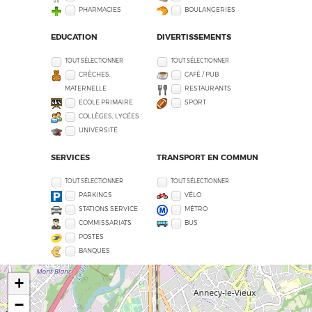
PHARMACIES
BOULANGERIES
EDUCATION
DIVERTISSEMENTS
TOUT SÉLECTIONNER
TOUT SÉLECTIONNER
CRÈCHES,
CAFÉ / PUB
MATERNELLE
RESTAURANTS
ECOLE PRIMAIRE
SPORT
COLLÈGES, LYCÉES
UNIVERSITÉ
SERVICES
TRANSPORT EN COMMUN
TOUT SÉLECTIONNER
TOUT SÉLECTIONNER
PARKINGS
VÉLO
STATIONS SERVICE
MÉTRO
COMMISSARIATS
BUS
POSTES
BANQUES
+
−