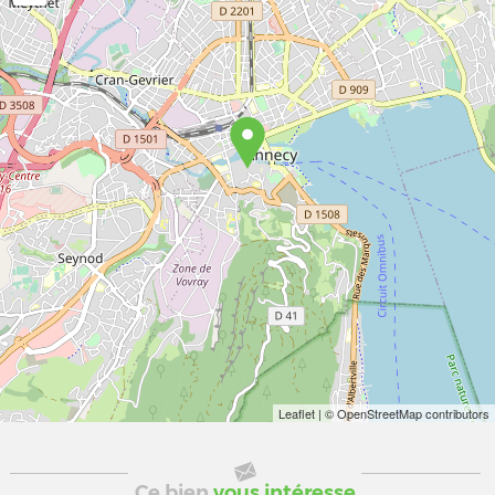
Leaflet
| © OpenStreetMap contributors
Ce bien
vous intéresse