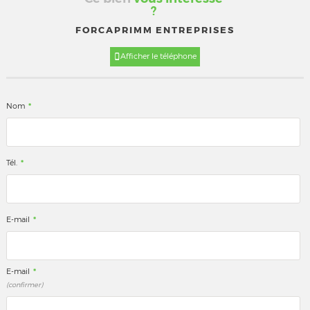
?
FORCAPRIMM ENTREPRISES
Afficher le téléphone
*
Nom
*
Tél.
*
E-mail
*
E-mail
(confirmer)