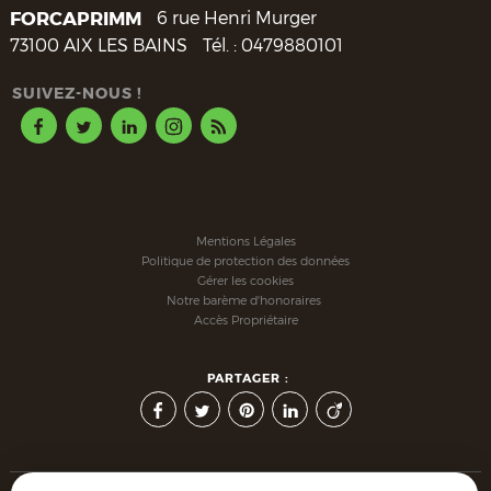
FORCAPRIMM
6 rue Henri Murger
73100
AIX LES BAINS
Tél. :
0479880101
SUIVEZ-NOUS !
Mentions Légales
Politique de protection des données
Gérer les cookies
Notre barème d'honoraires
Accès Propriétaire
PARTAGER :