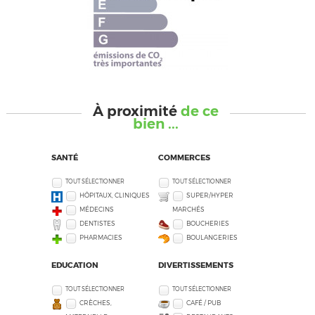
À proximité
de ce
bien ...
SANTÉ
COMMERCES
TOUT SÉLECTIONNER
TOUT SÉLECTIONNER
HÔPITAUX, CLINIQUES
SUPER/HYPER
MÉDECINS
MARCHÉS
DENTISTES
BOUCHERIES
PHARMACIES
BOULANGERIES
EDUCATION
DIVERTISSEMENTS
TOUT SÉLECTIONNER
TOUT SÉLECTIONNER
CRÈCHES,
CAFÉ / PUB