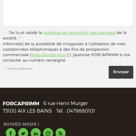
J'ai lu et valide la
politique de protection des données
de la
société.
*
Informé(e) de la possibilité de m'opposer à l'utilisation de mes
coordonnées téléphoniques à des fins de prospection
commerciale (
www.bloctel.gouv.fr
), j'autorise FORCAPRIMM à me
contacter au numéro renseigné.
*
Champs obligatoires
FORCAPRIMM
6 rue Henri Murger
73100
AIX LES BAINS
Tél. :
0479880101
SUIVEZ-NOUS !