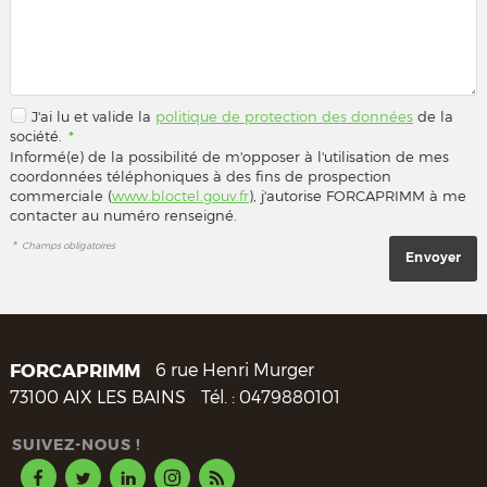
J'ai lu et valide la
politique de protection des données
de la
société.
*
Informé(e) de la possibilité de m'opposer à l'utilisation de mes
coordonnées téléphoniques à des fins de prospection
commerciale (
www.bloctel.gouv.fr
), j'autorise FORCAPRIMM à me
contacter au numéro renseigné.
*
Champs obligatoires
FORCAPRIMM
6 rue Henri Murger
73100
AIX LES BAINS
Tél. :
0479880101
SUIVEZ-NOUS !