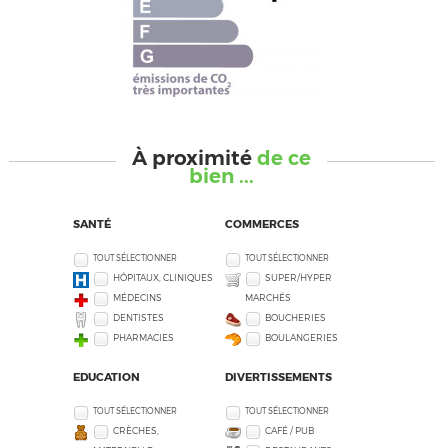
À proximité
de ce
bien ...
SANTÉ
COMMERCES
TOUT SÉLECTIONNER
TOUT SÉLECTIONNER
HÔPITAUX, CLINIQUES
SUPER/HYPER
MÉDECINS
MARCHÉS
DENTISTES
BOUCHERIES
PHARMACIES
BOULANGERIES
EDUCATION
DIVERTISSEMENTS
TOUT SÉLECTIONNER
TOUT SÉLECTIONNER
CRÈCHES,
CAFÉ / PUB