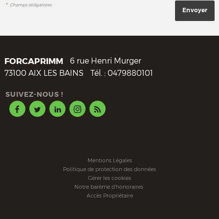
*
Champs obligatoires
FORCAPRIMM
6 rue Henri Murger
73100
AIX LES BAINS
Tél. :
0479880101
SUIVEZ-NOUS !
Mentions Légales
Politique de protection des données
Gérer les cookies
Notre barème d'honoraires
Accès Propriétaire