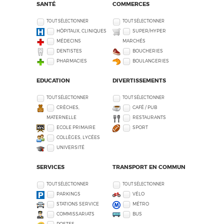
SANTÉ
COMMERCES
TOUT SÉLECTIONNER
TOUT SÉLECTIONNER
HÔPITAUX, CLINIQUES
SUPER/HYPER
MÉDECINS
MARCHÉS
DENTISTES
BOUCHERIES
PHARMACIES
BOULANGERIES
EDUCATION
DIVERTISSEMENTS
TOUT SÉLECTIONNER
TOUT SÉLECTIONNER
CRÈCHES,
CAFÉ / PUB
MATERNELLE
RESTAURANTS
ECOLE PRIMAIRE
SPORT
COLLÈGES, LYCÉES
UNIVERSITÉ
SERVICES
TRANSPORT EN COMMUN
TOUT SÉLECTIONNER
TOUT SÉLECTIONNER
PARKINGS
VÉLO
STATIONS SERVICE
MÉTRO
COMMISSARIATS
BUS
POSTES