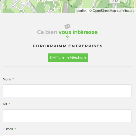
Leaflet
| © OpenStreetMap contributors
Ce bien
vous intéresse
?
FORCAPRIMM ENTREPRISES
Afficher le téléphone
*
Nom
*
Tél.
*
E-mail