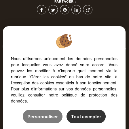
PARTAGER :
Afin de vous offrir un confort de lecture permanent, depuis
votre PC, votre tablette ou votre smartphone, notre site s'adapte
automatiquement aux différents types d'écrans
Nous utiliserons uniquement les données personnelles
pour lesquelles vous avez donné votre accord. Vous
pouvez les modifier à n'importe quel moment via la
Logiciel immobilier Adapt Immo
Création site immobilier
rubrique "Gérer les cookies" en bas de notre site, à
Référencement site immobilier
l'exception des cookies essentiels à son fonctionnement.
Pour plus d'informations sur vos données personnelles,
veuillez consulter
notre politique de protection des
données
.
Personnaliser
Tout accepter