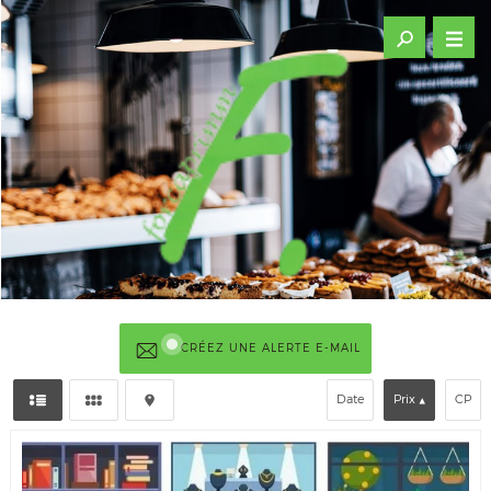
CRÉEZ UNE ALERTE E-MAIL
Date
Prix
CP