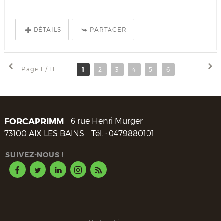
DÉTAILS
PARTAGER
Page 1 / 11
1
2
3
4
5
6
7
8
FORCAPRIMM
6 rue Henri Murger
73100
AIX LES BAINS
Tél. :
0479880101
SUIVEZ-NOUS !