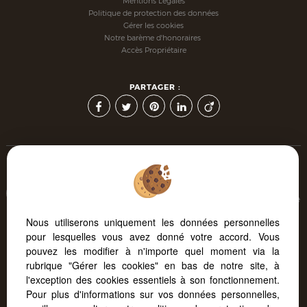
Mentions Légales
Politique de protection des données
Gérer les cookies
Notre barème d'honoraires
Accès Propriétaire
PARTAGER :
Afin de vous offrir un confort de lecture permanent, depuis
votre PC, votre tablette ou votre smartphone, notre site s'adapte
automatiquement aux différents types d'écrans
Nous utiliserons uniquement les données personnelles
pour lesquelles vous avez donné votre accord. Vous
pouvez les modifier à n'importe quel moment via la
Logiciel immo
Création site internet immobilier
rubrique "Gérer les cookies" en bas de notre site, à
Référencement immobilier
l'exception des cookies essentiels à son fonctionnement.
Pour plus d'informations sur vos données personnelles,