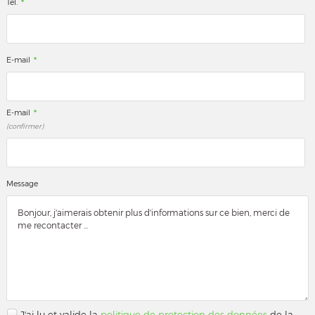
*
Tél.
*
E-mail
*
E-mail
(confirmer)
Message
J'ai lu et valide la
politique de protection des données
de la