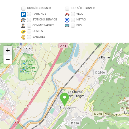
TOUT SÉLECTIONNER
TOUT SÉLECTIONNER
PARKINGS
VÉLO
STATIONS SERVICE
MÉTRO
COMMISSARIATS
BUS
POSTES
BANQUES
+
−