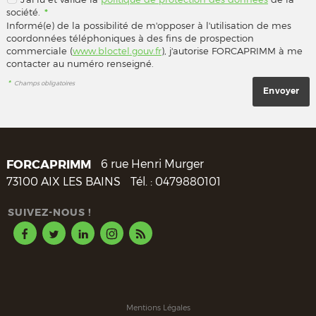
société.
*
Informé(e) de la possibilité de m'opposer à l'utilisation de mes
coordonnées téléphoniques à des fins de prospection
commerciale (
www.bloctel.gouv.fr
), j'autorise FORCAPRIMM à me
contacter au numéro renseigné.
*
Champs obligatoires
FORCAPRIMM
6 rue Henri Murger
73100
AIX LES BAINS
Tél. :
0479880101
SUIVEZ-NOUS !
Mentions Légales