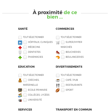
À proximité
de ce
bien ...
SANTÉ
COMMERCES
TOUT SÉLECTIONNER
TOUT SÉLECTIONNER
HÔPITAUX, CLINIQUES
SUPER/HYPER
MÉDECINS
MARCHÉS
DENTISTES
BOUCHERIES
PHARMACIES
BOULANGERIES
EDUCATION
DIVERTISSEMENTS
TOUT SÉLECTIONNER
TOUT SÉLECTIONNER
CRÈCHES,
CAFÉ / PUB
MATERNELLE
RESTAURANTS
ECOLE PRIMAIRE
SPORT
COLLÈGES, LYCÉES
UNIVERSITÉ
SERVICES
TRANSPORT EN COMMUN