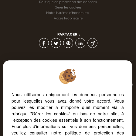
Politique de protection des données
Gérer les cookies
Notre barème d'honoraires
Accès Propriétaire
PARTAGER :
Afin de vous offrir un confort de lecture permanent, depuis
votre PC, votre tablette ou votre smartphone, notre site s'adapte
automatiquement aux différents types d'écrans
Nous utiliserons uniquement les données personnelles
pour lesquelles vous avez donné votre accord. Vous
pouvez les modifier à n'importe quel moment via la
Logiciel transaction
Création site internet immobilier
rubrique "Gérer les cookies" en bas de notre site, à
Référencement site immobilier
l'exception des cookies essentiels à son fonctionnement.
Pour plus d'informations sur vos données personnelles,
veuillez consulter
notre politique de protection des