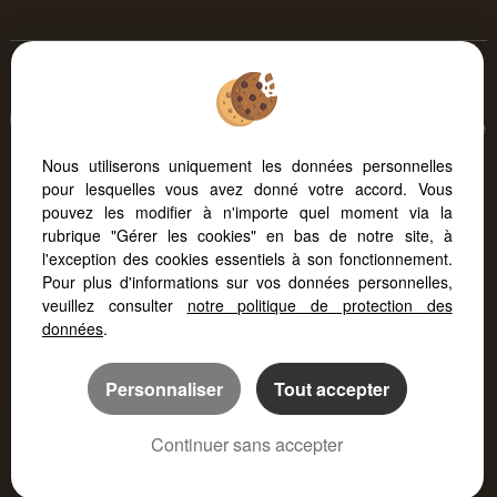
Afin de vous offrir un confort de lecture permanent, depuis
votre PC, votre tablette ou votre smartphone, notre site s'adapte
automatiquement aux différents types d'écrans
Nous utiliserons uniquement les données personnelles
pour lesquelles vous avez donné votre accord. Vous
pouvez les modifier à n'importe quel moment via la
Logiciel immo
Création site internet
rubrique "Gérer les cookies" en bas de notre site, à
Référencement site immobilier
l'exception des cookies essentiels à son fonctionnement.
Pour plus d'informations sur vos données personnelles,
veuillez consulter
notre politique de protection des
données
.
Personnaliser
Tout accepter
Continuer sans accepter