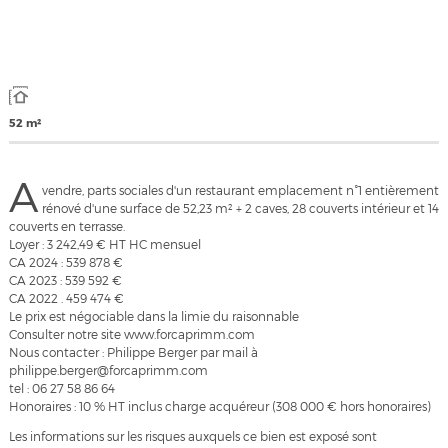
52 m²
A
vendre, parts sociales d'un restaurant emplacement n°1 entièrement
rénové d'une surface de 52,23 m² + 2 caves, 28 couverts intérieur et 14
couverts en terrasse.
Loyer : 3 242,49 € HT HC mensuel
CA 2024 : 539 878 €
CA 2023 : 539 592 €
CA 2022 . 459 474 €
Le prix est négociable dans la limie du raisonnable
Consulter notre site www.forcaprimm.com
Nous contacter : Philippe Berger par mail à
philippe.berger@forcaprimm.com
tel : 06 27 58 86 64
Honoraires : 10 % HT inclus charge acquéreur (308 000 € hors honoraires)
Les informations sur les risques auxquels ce bien est exposé sont