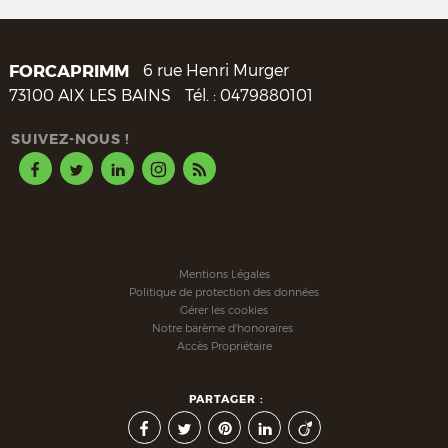
FORCAPRIMM
6 rue Henri Murger
73100
AIX LES BAINS
Tél. :
0479880101
SUIVEZ-NOUS !
Mentions Légales
Politique de protection des données
Gérer les cookies
Notre barème d'honoraires
Accès Propriétaire
PARTAGER :