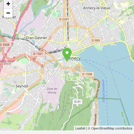
+
−
Leaflet
| © OpenStreetMap contributors