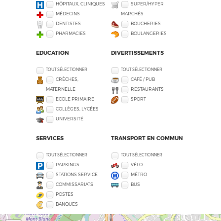
HÔPITAUX, CLINIQUES
SUPER/HYPER
MÉDECINS
MARCHÉS
DENTISTES
BOUCHERIES
PHARMACIES
BOULANGERIES
EDUCATION
DIVERTISSEMENTS
TOUT SÉLECTIONNER
TOUT SÉLECTIONNER
CRÈCHES,
CAFÉ / PUB
MATERNELLE
RESTAURANTS
ECOLE PRIMAIRE
SPORT
COLLÈGES, LYCÉES
UNIVERSITÉ
SERVICES
TRANSPORT EN COMMUN
TOUT SÉLECTIONNER
TOUT SÉLECTIONNER
PARKINGS
VÉLO
STATIONS SERVICE
MÉTRO
COMMISSARIATS
BUS
POSTES
BANQUES