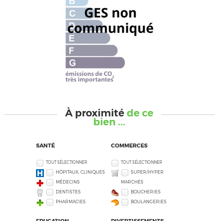
À proximité
de ce
bien ...
SANTÉ
COMMERCES
TOUT SÉLECTIONNER
TOUT SÉLECTIONNER
HÔPITAUX, CLINIQUES
SUPER/HYPER
MÉDECINS
MARCHÉS
DENTISTES
BOUCHERIES
PHARMACIES
BOULANGERIES
EDUCATION
DIVERTISSEMENTS