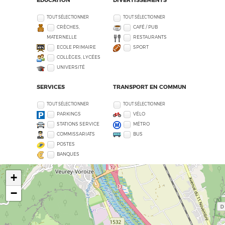
TOUT SÉLECTIONNER
TOUT SÉLECTIONNER
CRÈCHES,
CAFÉ / PUB
MATERNELLE
RESTAURANTS
ECOLE PRIMAIRE
SPORT
COLLÈGES, LYCÉES
UNIVERSITÉ
SERVICES
TRANSPORT EN COMMUN
TOUT SÉLECTIONNER
TOUT SÉLECTIONNER
PARKINGS
VÉLO
STATIONS SERVICE
MÉTRO
COMMISSARIATS
BUS
POSTES
BANQUES
+
−