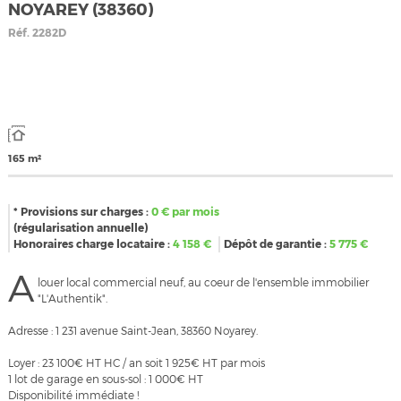
NOYAREY (38360)
Réf.
2282D
165 m²
* Provisions sur charges :
0
€ par mois
(régularisation annuelle)
Honoraires charge locataire :
4 158
€
Dépôt de garantie :
5 775
€
A
louer local commercial neuf, au coeur de l'ensemble immobilier
"L'Authentik".
Adresse : 1 231 avenue Saint-Jean, 38360 Noyarey.
Loyer : 23 100€ HT HC / an soit 1 925€ HT par mois
1 lot de garage en sous-sol : 1 000€ HT
Disponibilité immédiate !