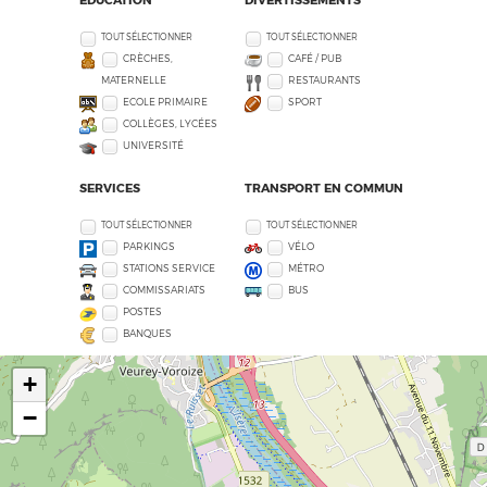
TOUT SÉLECTIONNER
TOUT SÉLECTIONNER
CRÈCHES,
CAFÉ / PUB
MATERNELLE
RESTAURANTS
ECOLE PRIMAIRE
SPORT
COLLÈGES, LYCÉES
UNIVERSITÉ
SERVICES
TRANSPORT EN COMMUN
TOUT SÉLECTIONNER
TOUT SÉLECTIONNER
PARKINGS
VÉLO
STATIONS SERVICE
MÉTRO
COMMISSARIATS
BUS
POSTES
BANQUES
+
−