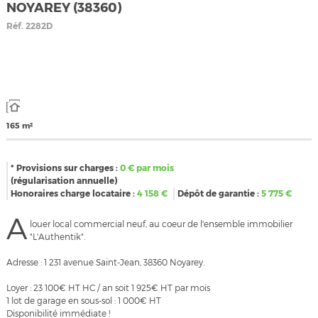
NOYAREY (38360)
Réf.
2282D
165 m²
* Provisions sur charges :
0
€ par mois
(régularisation annuelle)
Honoraires charge locataire :
4 158
€
Dépôt de garantie :
5 775
€
A
louer local commercial neuf, au coeur de l'ensemble immobilier
"L'Authentik".
Adresse : 1 231 avenue Saint-Jean, 38360 Noyarey.
Loyer : 23 100€ HT HC / an soit 1 925€ HT par mois
1 lot de garage en sous-sol : 1 000€ HT
Disponibilité immédiate !