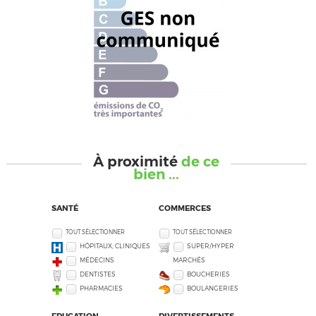
À proximité
de ce
bien ...
SANTÉ
COMMERCES
TOUT SÉLECTIONNER
TOUT SÉLECTIONNER
HÔPITAUX, CLINIQUES
SUPER/HYPER
MÉDECINS
MARCHÉS
DENTISTES
BOUCHERIES
PHARMACIES
BOULANGERIES
EDUCATION
DIVERTISSEMENTS