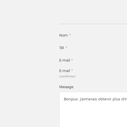
Nom
*
Tél.
*
E-mail
*
E-mail
*
(confirmer)
Message