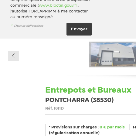
commerciale (
www.bloctel.gouv.fr
),
j'autorise FORCAPRIMM à me contacter
au numéro renseigné.
*
Champs obligatoires
Entrepots et Bureaux
PONTCHARRA (38530)
Réf.
1811D
* Provisions sur charges :
0
€ par mois
H
(régularisation annuelle)