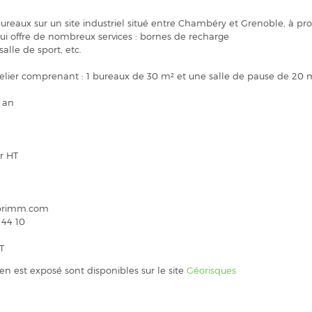
ureaux sur un site industriel situé entre Chambéry et Grenoble, à pr
qui offre de nombreux services : bornes de recharge
salle de sport, etc.
elier comprenant : 1 bureaux de 30 m² et une salle de pause de 20 
/ an
r HT
caprimm.com
 44 10
T
ien est exposé sont disponibles sur le site
Géorisques