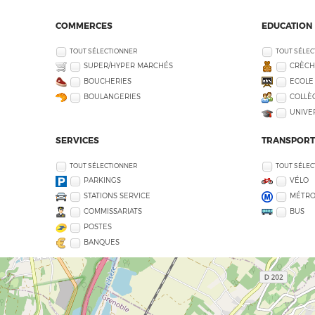
COMMERCES
EDUCATION
TOUT SÉLECTIONNER
TOUT SÉLE
SUPER/HYPER MARCHÉS
CRÈCH
BOUCHERIES
ECOLE
BOULANGERIES
COLLÈG
UNIVE
SERVICES
TRANSPORT
TOUT SÉLECTIONNER
TOUT SÉLE
PARKINGS
VÉLO
STATIONS SERVICE
MÉTR
COMMISSARIATS
BUS
POSTES
BANQUES