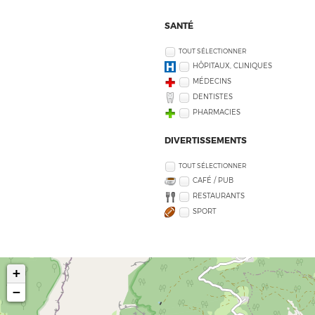
SANTÉ
TOUT SÉLECTIONNER
HÔPITAUX, CLINIQUES
MÉDECINS
DENTISTES
PHARMACIES
DIVERTISSEMENTS
TOUT SÉLECTIONNER
CAFÉ / PUB
RESTAURANTS
SPORT
+
−