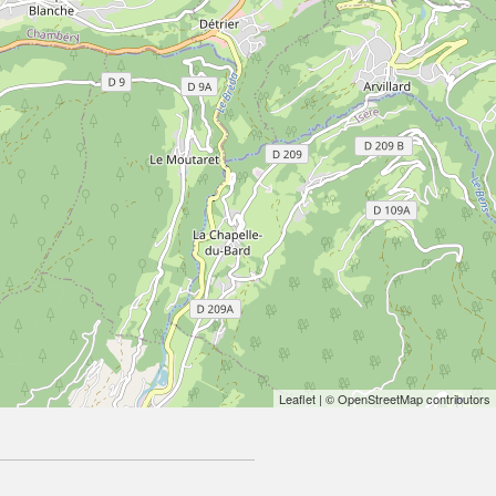
Leaflet
| © OpenStreetMap contributors