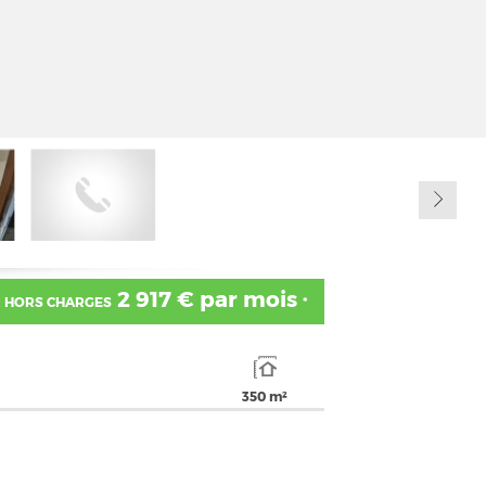
2 917 € par mois
 HORS CHARGES
*
350 m²