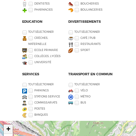
DENTISTES
BOUCHERIES
PHARMACIES
BOULANGERIES
EDUCATION
DIVERTISSEMENTS
TOUT SÉLECTIONNER
TOUT SÉLECTIONNER
CRÈCHES,
CAFÉ / PUB
MATERNELLE
RESTAURANTS
ECOLE PRIMAIRE
SPORT
COLLÈGES, LYCÉES
UNIVERSITÉ
SERVICES
TRANSPORT EN COMMUN
TOUT SÉLECTIONNER
TOUT SÉLECTIONNER
PARKINGS
VÉLO
STATIONS SERVICE
MÉTRO
COMMISSARIATS
BUS
POSTES
BANQUES
+