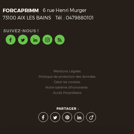
FORCAPRIMM
6 rue Henri Murger
73100
AIX LES BAINS
Tél. :
0479880101
SUIVEZ-NOUS !
Mentions Légales
Politique de protection des données
Gérer les cookies
Notre barème d'honoraires
Accès Propriétaire
PARTAGER :