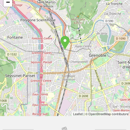
−
Leaflet
| © OpenStreetMap contributors