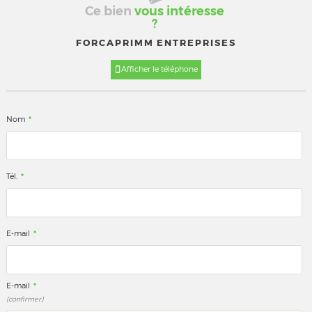
Ce bien
vous intéresse
?
FORCAPRIMM ENTREPRISES
Afficher le téléphone
*
Nom
*
Tél.
*
E-mail
*
E-mail
(confirmer)