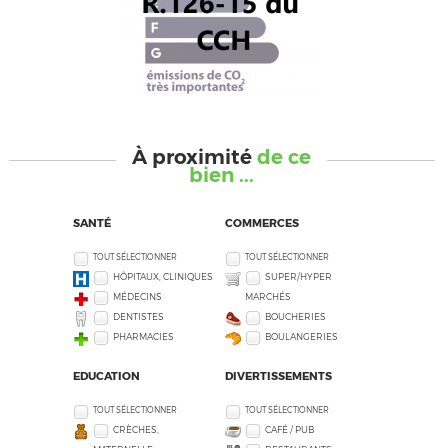
À proximité
de ce
bien ...
SANTÉ
COMMERCES
TOUT SÉLECTIONNER
TOUT SÉLECTIONNER
HÔPITAUX, CLINIQUES
SUPER/HYPER
MÉDECINS
MARCHÉS
DENTISTES
BOUCHERIES
PHARMACIES
BOULANGERIES
EDUCATION
DIVERTISSEMENTS
TOUT SÉLECTIONNER
TOUT SÉLECTIONNER
CRÈCHES,
CAFÉ / PUB