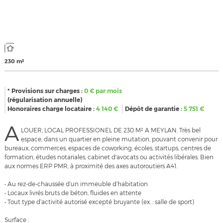
230 m²
* Provisions sur charges :
0
€ par mois
(régularisation annuelle)
Honoraires charge locataire :
4 140
€
Dépôt de garantie :
5 751
€
A
LOUER, LOCAL PROFESSIONEL DE 230 M² A MEYLAN. Très bel
espace, dans un quartier en pleine mutation, pouvant convenir pour
bureaux, commerces, espaces de coworking, écoles, startups, centres de
formation, études notariales, cabinet d'avocats ou activités libérales. Bien
aux normes ERP PMR, à proximité des axes autoroutiers A41.
• Au rez-de-chaussée d’un immeuble d’habitation
• Locaux livrés bruts de béton, fluides en attente
• Tout type d’activité autorisé excepté bruyante (ex. : salle de sport)
Surface :