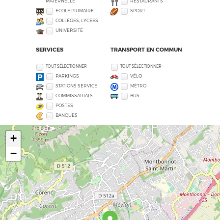
MATERNELLE
RESTAURANTS
ECOLE PRIMAIRE
SPORT
COLLÈGES, LYCÉES
UNIVERSITÉ
SERVICES
TRANSPORT EN COMMUN
TOUT SÉLECTIONNER
TOUT SÉLECTIONNER
PARKINGS
VÉLO
STATIONS SERVICE
MÉTRO
COMMISSARIATS
BUS
POSTES
BANQUES
+
−