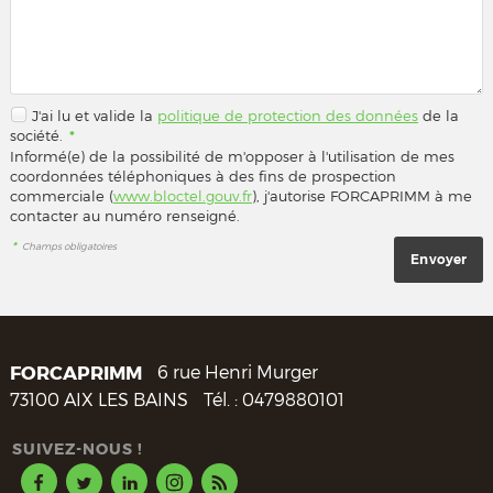
J'ai lu et valide la
politique de protection des données
de la
société.
*
Informé(e) de la possibilité de m'opposer à l'utilisation de mes
coordonnées téléphoniques à des fins de prospection
commerciale (
www.bloctel.gouv.fr
), j'autorise FORCAPRIMM à me
contacter au numéro renseigné.
*
Champs obligatoires
FORCAPRIMM
6 rue Henri Murger
73100
AIX LES BAINS
Tél. :
0479880101
SUIVEZ-NOUS !