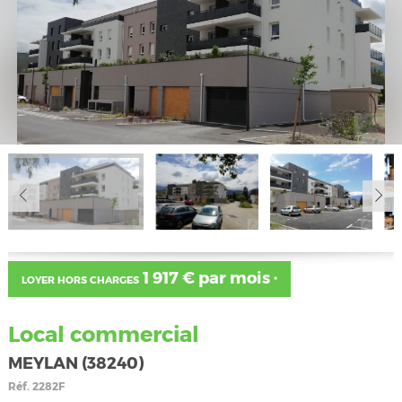
1 917 € par mois
LOYER HORS CHARGES
*
Local commercial
MEYLAN (38240)
Réf.
2282F