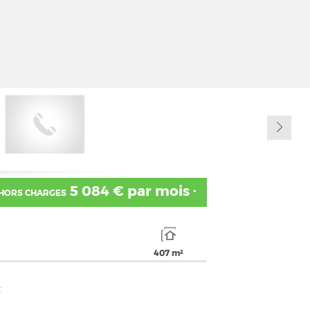
5 084 € par mois
 HORS CHARGES
*
407 m²
€