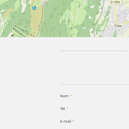
Nom
*
Tél.
*
E-mail
*