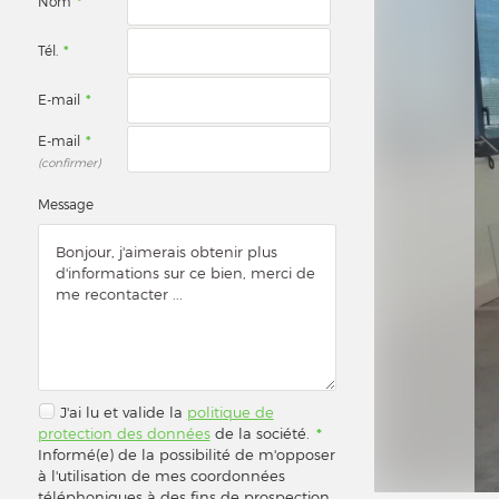
Nom
*
Tél.
*
E-mail
*
E-mail
*
(confirmer)
Message
J'ai lu et valide la
politique de
protection des données
de la société.
*
Informé(e) de la possibilité de m'opposer
à l'utilisation de mes coordonnées
téléphoniques à des fins de prospection