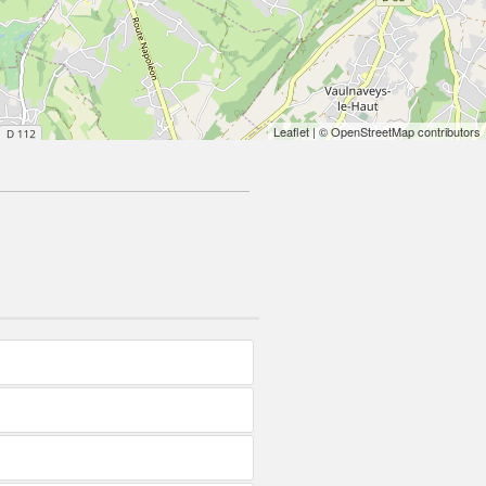
Leaflet
| © OpenStreetMap contributors