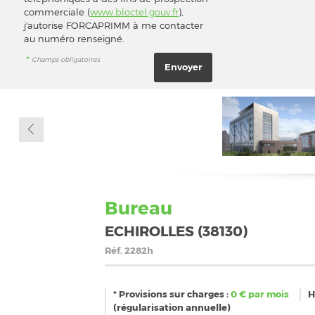
commerciale (
www.bloctel.gouv.fr
),
j'autorise FORCAPRIMM à me contacter
au numéro renseigné.
*
Champs obligatoires
Bureau
ECHIROLLES (38130)
Réf.
2282h
* Provisions sur charges :
0
€ par mois
H
(régularisation annuelle)