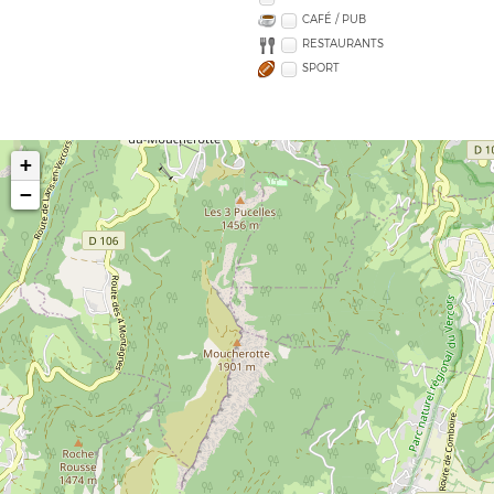
CAFÉ / PUB
RESTAURANTS
SPORT
+
−