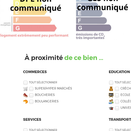
À proximité
de ce bien ...
COMMERCES
EDUCATION
TOUT SÉLECTIONNER
TOUT SÉLE
SUPER/HYPER MARCHÉS
CRÈCH
BOUCHERIES
ECOLE
BOULANGERIES
COLLÈG
UNIVE
SERVICES
TRANSPORT
TOUT SÉLECTIONNER
TOUT SÉLE