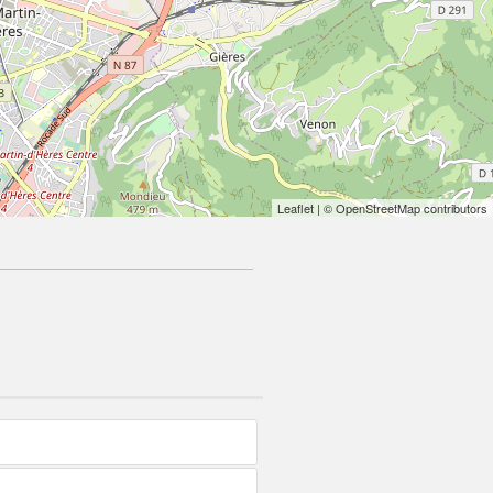
Leaflet
| © OpenStreetMap contributors