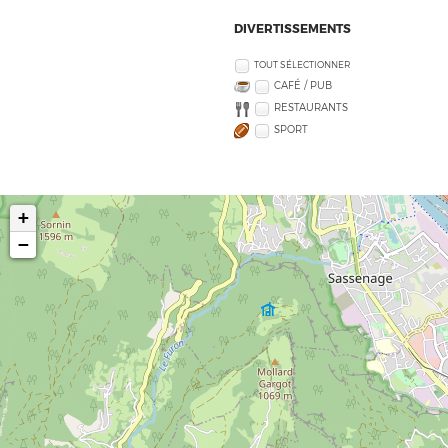
DIVERTISSEMENTS
TOUT SÉLECTIONNER
CAFÉ / PUB
RESTAURANTS
SPORT
+
−