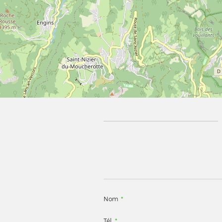
Nom
*
Tél.
*