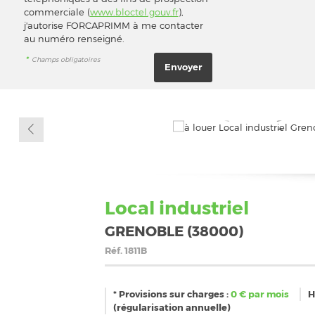
commerciale (
www.bloctel.gouv.fr
),
j'autorise FORCAPRIMM à me contacter
au numéro renseigné.
*
Champs obligatoires
Local industriel
GRENOBLE (38000)
Réf.
1811B
* Provisions sur charges :
0
€ par mois
H
(régularisation annuelle)