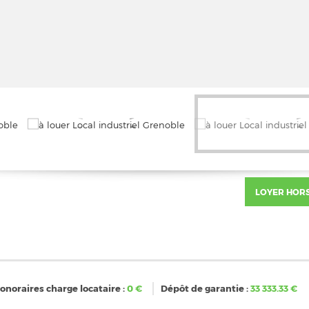
LOYER HOR
onoraires charge locataire :
0
€
Dépôt de garantie :
33 333.33
€