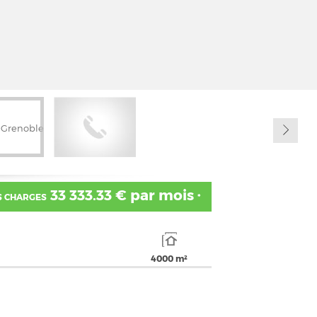
33 333.33 € par mois
S CHARGES
*
4000 m²