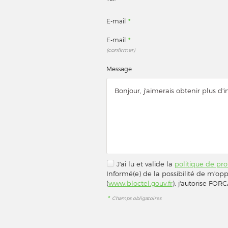
E-mail
*
E-mail
*
(confirmer)
Message
J'ai lu et valide la
politique de pr
Informé(e) de la possibilité de m'op
(
www.bloctel.gouv.fr
), j'autorise F
*
Champs obligatoires