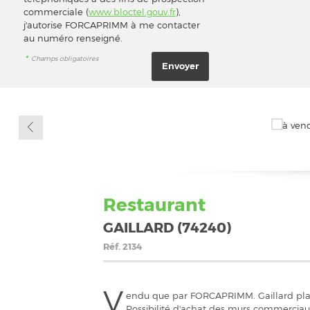
commerciale (
www.bloctel.gouv.fr
),
j'autorise FORCAPRIMM à me contacter
au numéro renseigné.
*
Champs obligatoires
Restaurant
GAILLARD (74240)
Réf.
2134
V
endu que par FORCAPRIMM. Gaillard plac
Possibilité d'achat des murs commerciau