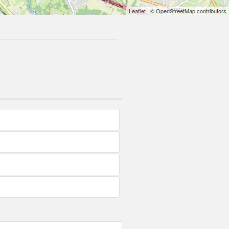
Leaflet
| © OpenStreetMap contributors