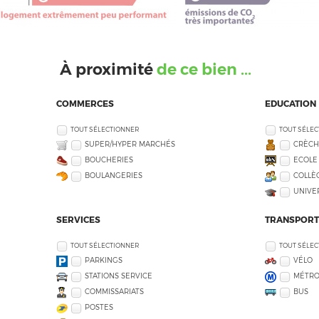
À proximité
de ce bien ...
COMMERCES
EDUCATION
TOUT SÉLECTIONNER
TOUT SÉLE
SUPER/HYPER MARCHÉS
CRÈCH
BOUCHERIES
ECOLE
BOULANGERIES
COLLÈG
UNIVE
SERVICES
TRANSPORT
TOUT SÉLECTIONNER
TOUT SÉLE
PARKINGS
VÉLO
STATIONS SERVICE
MÉTR
COMMISSARIATS
BUS
POSTES