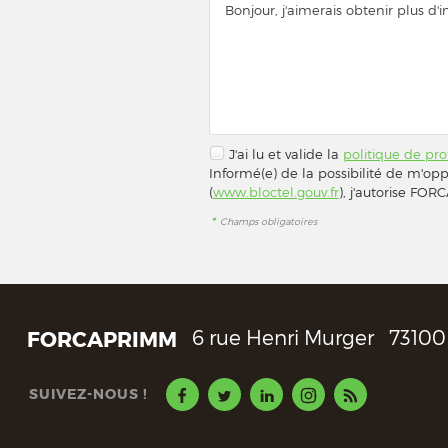
J'ai lu et valide la
politique de pr
Informé(e) de la possibilité de m'op
(
www.bloctel.gouv.fr
), j'autorise F
*
Champs obligatoires
FORCAPRIMM
6 rue Henri Murger
73100
SUIVEZ-NOUS !