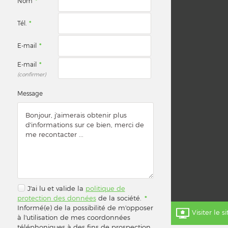
Nom
*
Tél.
*
E-mail
*
E-mail
*
(confirmer)
Message
J'ai lu et valide la
politique de
protection des données
de la société.
*
Informé(e) de la possibilité de m'opposer
Visiter le s
à l'utilisation de mes coordonnées
téléphoniques à des fins de prospection